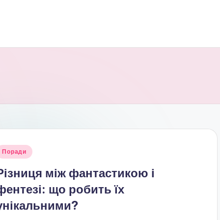
публіковано
Поради
Різниця між фантастикою і
фентезі: що робить їх
унікальними?