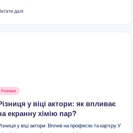
Читати далі
публіковано
Поради
Різниця у віці актори: як впливає
на екранну хімію пар?
Різниця у віці актори: Вплив на професію та кар'єру У