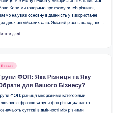
Різниця між Many і Much у Використанні Англійської
Мови Коли ми говоримо про many much різниця,
маємо на увазі основну відмінність у використанні
цих двох англійських слів. Якісний рівень володіння…
Читати далі
публіковано
Поради
Групи ФОП: Яка Різниця та Яку
Обрати для Вашого Бізнесу?
Групи ФОП: різниця між різними категоріями
Ключовою фразою «групи фоп різниця» часто
позначають суттєві відмінності між різними