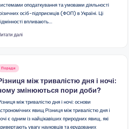
системами оподаткування та умовами діяльності
фізичних осіб-підприємців (ФОП) в Україні. Ці
відмінності впливають…
Читати далі
публіковано
Поради
Різниця між тривалістю дня і ночі:
чому змінюються пори доби?
Різниця між тривалістю дня і ночі: основи
астрономічних явищ Різниця між тривалістю дня і
ночі є одним із найцікавіших природних явищ, які
привертають увагу науковців та ерудованих