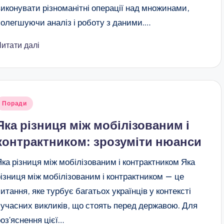
виконувати різноманітні операції над множинами,
полегшуючи аналіз і роботу з даними.…
Читати далі
публіковано
Поради
Яка різниця між мобілізованим і
контрактником: зрозуміти нюанси
Яка різниця між мобілізованим і контрактником Яка
різниця між мобілізованим і контрактником — це
питання, яке турбує багатьох українців у контексті
сучасних викликів, що стоять перед державою. Для
роз'яснення цієї…