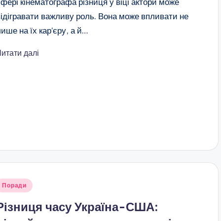
сфері кінематографа різниця у віці актори може
відігравати важливу роль. Вона може впливати не
лише на їх кар’єру, а й…
Читати далі
публіковано
Поради
Різниця часу Україна-США: