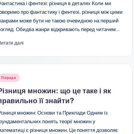
Фантастика і фентезі: різниця в деталях Коли ми
говоримо про фантастику і фентезі, різниця між цими
жанрами може бути не такою очевидною на перший
погляд. Обидва жанри відкривають перед читачем…
Читати далі
публіковано
Поради
Різниця множин: що це таке і як
правильно її знайти?
Різниця множин: Основи та Приклади Одним із
фундаментальних понять теорії множин у
математиці є різниця множин. Це поняття дозволяє