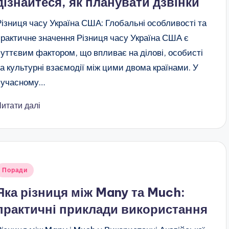
дізнайтеся, як планувати дзвінки
Різниця часу Україна США: Глобальні особливості та
практичне значення Різниця часу Україна США є
суттєвим фактором, що впливає на ділові, особисті
та культурні взаємодії між цими двома країнами. У
сучасному…
Читати далі
публіковано
Поради
Яка різниця між Many та Much:
практичні приклади використання