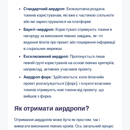
Стандартний аирдроп:
Безкоштовна роздача
токенів користувачам, які вже є частиною спільноти
або які зареєструвалися на платформі.
Баунті-аирдроп:
Користувачі отримують токени в
нагороду за виконання певних завдань, як-от
ведення блогів про проект або поширення інформації
в соціальних мережах.
Ексклюзивний аирдроп:
Пропонується лише
певній групі користувачів на основі певних критеріїв,
наприклад, активних учасників проекту.
Аирдроп форк:
Здійснюється, коли блокчейн
проект розгалужується (форк), і існуючі власники
токенів отримують нові токени від проекту, що
вийшов з форка.
Як отримати аирдропи?
Отримання аирдропів може бути як простим, так і
вимагати виконання певних кроків. Ось загальний процес