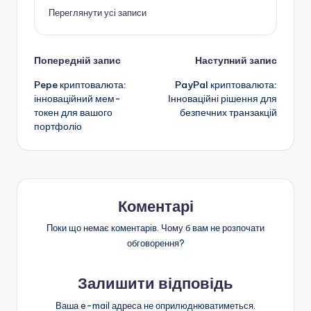
Переглянути усі записи
Навігація
Попередній запис
Наступний запис
Pepe криптовалюта:
PayPal криптовалюта:
по
інноваційний мем-
Інноваційні рішення для
токен для вашого
безпечних транзакцій
запису
портфоліо
Коментарі
Поки що немає коментарів. Чому б вам не розпочати
обговорення?
Залишити відповідь
Ваша e-mail адреса не оприлюднюватиметься.