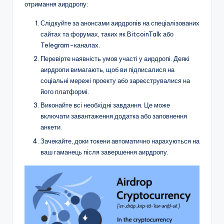
отримання аирдропу:
Слідкуйте за анонсами аирдропів на спеціалізованих
сайтах та форумах, таких як BitcoinTalk або
Telegram-каналах.
Перевірте наявність умов участі у аирдропі. Деякі
аирдропи вимагають, щоб ви підписалися на
соціальні мережі проекту або зареєструвалися на
його платформі.
Виконайте всі необхідні завдання. Це може
включати завантаження додатка або заповнення
анкети.
Зачекайте, доки токени автоматично нарахуються на
ваш гаманець після завершення аирдропу.