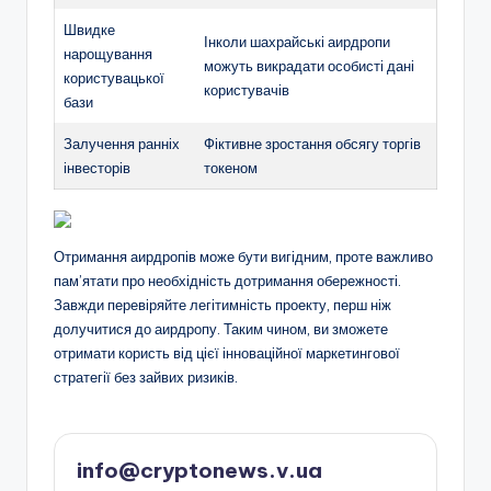
Швидке
Інколи шахрайські аирдропи
нарощування
можуть викрадати особисті дані
користувацької
користувачів
бази
Залучення ранніх
Фіктивне зростання обсягу торгів
інвесторів
токеном
Отримання аирдропів може бути вигідним, проте важливо
пам’ятати про необхідність дотримання обережності.
Завжди перевіряйте легітимність проекту, перш ніж
долучитися до аирдропу. Таким чином, ви зможете
отримати користь від цієї інноваційної маркетингової
стратегії без зайвих ризиків.
info@cryptonews.v.ua