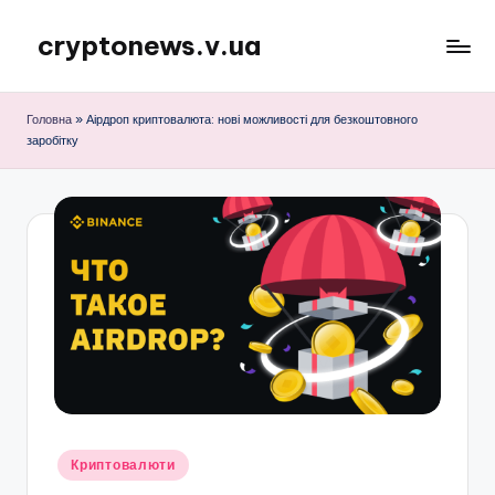
cryptonews.v.ua
Перейти
до
Актуальні
вмісту
новини
Головна
»
Аірдроп криптовалюта: нові можливості для безкоштовного
криптовалют,
заробітку
аналітика,
курси,
прогнози
та
гайди.
Опубліковано
Криптовалюти
у