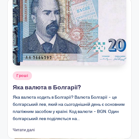
Опубліковано
Гроші
у
Яка валюта в Болгарії?
Яка валюта ходить в Болгарії? Валюта Болгарії - це
болгарський лев, який на сьогоднішній день є основним
платіжним засобом у країні. Код валюти - BGN. Один
болгарський лев поділяється на…
Читати далі