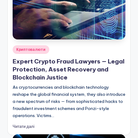
Опубліковано
Криптовалюти
у
Expert Crypto Fraud Lawyers — Legal
Protection, Asset Recovery and
Blockchain Justice
As cryptocurrencies and blockchain technology
reshape the global financial system, they also introduce
a new spectrum of risks — from sophisticated hacks to
fraudulent investment schemes and Ponzi-style
operations. Victims…
Читати далі