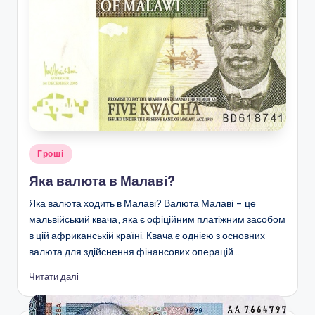
Опубліковано
Гроші
у
Яка валюта в Малаві?
Яка валюта ходить в Малаві? Валюта Малаві – це
мальвійський квача, яка є офіційним платіжним засобом
в цій африканській країні. Квача є однією з основних
валюта для здійснення фінансових операцій…
Читати далі