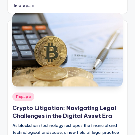
Читати далі
Опубліковано
Поради
у
Crypto Litigation: Navigating Legal
Challenges in the Digital Asset Era
As blockchain technology reshapes the financial and
technological landscape, a new field of legal practice