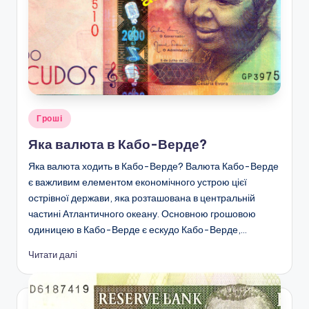
Опубліковано
Гроші
у
Яка валюта в Кабо-Верде?
Яка валюта ходить в Кабо-Верде? Валюта Кабо-Верде
є важливим елементом економічного устрою цієї
острівної держави, яка розташована в центральній
частині Атлантичного океану. Основною грошовою
одиницею в Кабо-Верде є ескудо Кабо-Верде,…
Читати далі