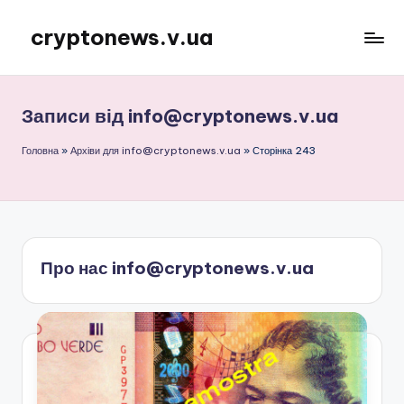
cryptonews.v.ua
Перейти
до
Актуальні
вмісту
новини
криптовалют,
Записи від info@cryptonews.v.ua
аналітика,
курси,
Головна
»
Архіви для info@cryptonews.v.ua
»
Сторінка 243
прогнози
та
гайди.
Про нас info@cryptonews.v.ua