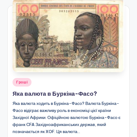
Опубліковано
Гроші
у
Яка валюта в Буркіна-Фасо?
Яка валюта ходить в Буркіна-Фасо? Валюта Буркіна-
Фасо відіграє важливу роль в економіці цієї країни
Західної Африки. Офіційною валютою Буркіна-Фасо є
франк CFA Західноафриканських держав, який
позначається як XOF. Ця валюта…