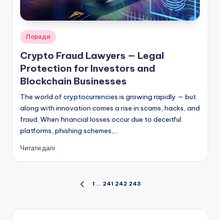
Опубліковано
Поради
у
Crypto Fraud Lawyers — Legal
Protection for Investors and
Blockchain Businesses
The world of cryptocurrencies is growing rapidly — but
along with innovation comes a rise in scams, hacks, and
fraud. When financial losses occur due to deceitful
platforms, phishing schemes,…
Читати далі
Пагінація
1
…
241
242
243
ПОПЕРЕДНЯ
СТОРІНКА
записів