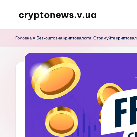
cryptonews.v.ua
Перейти
до
Актуальні
вмісту
новини
Головна
»
Безкоштовна криптовалюта: Отримуйте криптовалю
криптовалют,
аналітика,
курси,
прогнози
та
гайди.