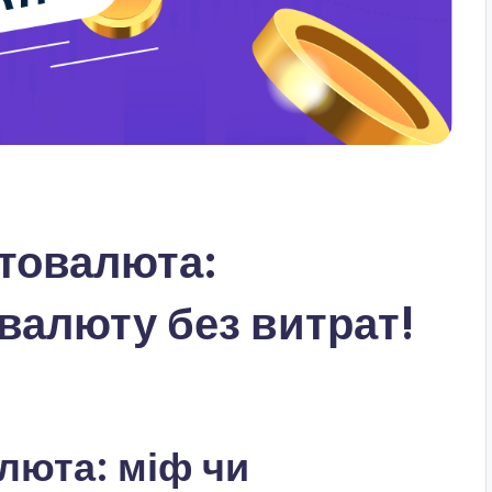
товалюта:
валюту без витрат!
люта: міф чи