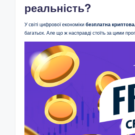
реальність?
У світі цифрової економіки
безплатна криптов
багатьох. Але що ж насправді стоїть за цими про