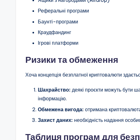
Реферальні програми
Баунті-програми
Краудфандинг
Ігрові платформи
Ризики та обмеження
Хоча концепція безплатної криптовалюти здаєтьс
Шахрайство:
деякі проєкти можуть бути ш
інформацію.
Обмежена вигода:
отримана криптовалюта
Захист даних:
необхідність надання особи
Таблиця програм для без