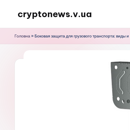
cryptonews.v.ua
Перейти
до
Актуальні
вмісту
новини
Головна
»
Боковая защита для грузового транспорта: виды и
криптовалют,
аналітика,
курси,
прогнози
та
гайди.