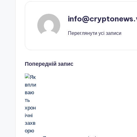
info@cryptonews.
Переглянути усі записи
Навігація
Попередній запис
по
запису