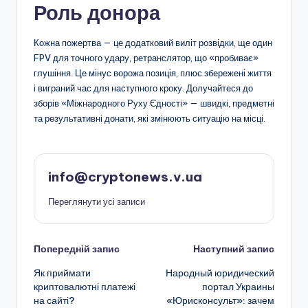
Роль донора
Кожна пожертва — це додатковий виліт розвідки, ще один
FPV для точного удару, ретранслятор, що «пробиває»
глушіння. Це мінус ворожа позиція, плюс збережені життя
і виграний час для наступного кроку. Долучайтеся до
зборів «Міжнародного Руху Єдності» — швидкі, предметні
та результативні донати, які змінюють ситуацію на місці.
info@cryptonews.v.ua
Переглянути усі записи
Навігація
Попередній запис
Наступний запис
Як приймати
Народный юридический
по
криптовалютні платежі
портал Украины
на сайті?
«Юрисконсульт»: зачем