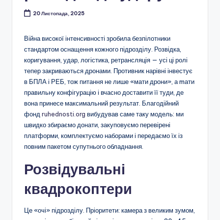
20 Листопада, 2025
Війна високої інтенсивності зробила безпілотники
стандартом оснащення кожного підрозділу. Розвідка,
коригування, удар, логістика, ретрансляція — усі ці ролі
тепер закриваються дронами. Противник нарівні інвестує
в БПЛА і РЕБ, тож питання не лише «мати дрони», а mати
правильну конфігурацію і вчасно доставити її туди, де
вона принесе максимальний результат. Благодійний
фонд
ruhednosti.org
вибудував саме таку модель: ми
швидко збираємо донати, закуповуємо перевірені
платформи, комплектуємо наборами і передаємо їх із
повним пакетом супутнього обладнання.
Розвідувальні
квадрокоптери
Це «очі» підрозділу. Пріоритети: камера з великим зумом,