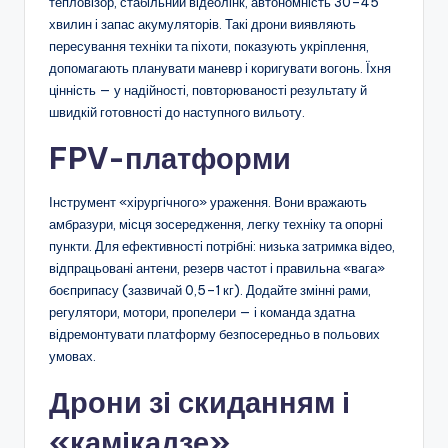
тепловізор, стабільний відеолінк, автономність 30–45
хвилин і запас акумуляторів. Такі дрони виявляють
пересування техніки та піхоти, показують укріплення,
допомагають планувати маневр і коригувати вогонь. Їхня
цінність — у надійності, повторюваності результату й
швидкій готовності до наступного вильоту.
FPV-платформи
Інструмент «хірургічного» ураження. Вони вражають
амбразури, місця зосередження, легку техніку та опорні
пункти. Для ефективності потрібні: низька затримка відео,
відпрацьовані антени, резерв частот і правильна «вага»
боєприпасу (зазвичай 0,5–1 кг). Додайте змінні рами,
регулятори, мотори, пропелери — і команда здатна
відремонтувати платформу безпосередньо в польових
умовах.
Дрони зі скиданням і
«камікадзе»