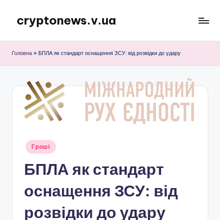
cryptonews.v.ua
Перейти
до
Актуальні
вмісту
новини
Головна
»
БПЛА як стандарт оснащення ЗСУ: від розвідки до удару
криптовалют,
аналітика,
курси,
прогнози
та
гайди.
Опубліковано
Гроші
у
БПЛА як стандарт
оснащення ЗСУ: від
розвідки до удару