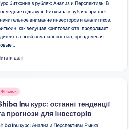
Курс биткоина в рублях: Анализ и Перспективы В
последние годы курс биткоина в рублях привлек
значительное внимание инвесторов и аналитиков.
Биткоин, как ведущая криптовалюта, продолжает
удивлять своей волатильностью, преодолевая
новые…
Читати далі
публіковано
Фінанси
Shiba Inu курс: останні тенденції
та прогнози для інвесторів
Shiba Inu курс: Анализ и Перспективы Рынка