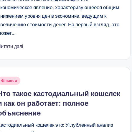
экономическое явление, характеризующееся общим
снижением уровня цен в экономике, ведущим к
увеличению стоимости денег. На первый взгляд, это
может…
Читати далі
публіковано
Фінанси
Что такое кастодиальный кошелек
и как он работает: полное
объяснение
Кастодиальный кошелек это: Углубленный анализ