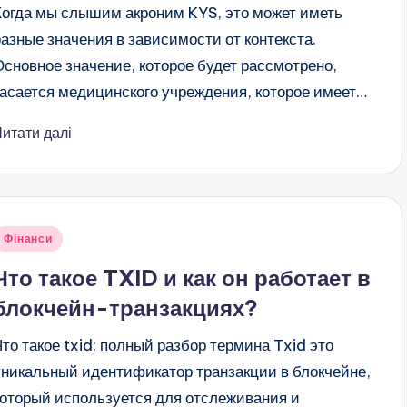
Когда мы слышим акроним KYS, это может иметь
разные значения в зависимости от контекста.
Основное значение, которое будет рассмотрено,
касается медицинского учреждения, которое имеет…
Читати далі
публіковано
Фінанси
Что такое TXID и как он работает в
блокчейн-транзакциях?
Что такое txid: полный разбор термина Txid это
уникальный идентификатор транзакции в блокчейне,
который используется для отслеживания и