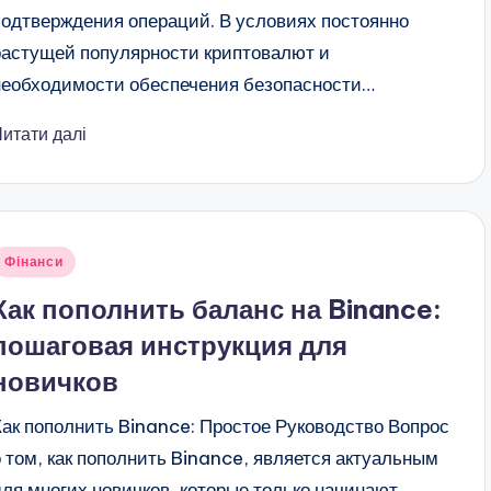
подтверждения операций. В условиях постоянно
растущей популярности криптовалют и
необходимости обеспечения безопасности…
Читати далі
публіковано
Фінанси
Как пополнить баланс на Binance:
пошаговая инструкция для
новичков
Как пополнить Binance: Простое Руководство Вопрос
о том, как пополнить Binance, является актуальным
для многих новичков, которые только начинают