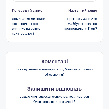
Навігація
Попередній запис
Наступний запис
Доминация Биткоина:
Прогноз 2025: Яке
по
это означает его
майбутнє чекає на
влияние на рынке
криптовалюту Tron?
запису
криптовалют?
Коментарі
Поки що немає коментарів. Чому б вам не розпочати
обговорення?
Залишити відповідь
Ваша e-mail адреса не оприлюднюватиметься.
Обов’язкові поля позначені
*