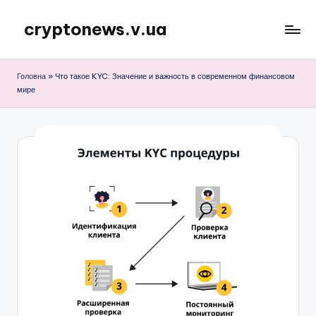
cryptonews.v.ua
Перейти
до
Актуальні
вмісту
новини
Головна
»
Что такое KYC: Значение и важность в современном финансовом
криптовалют,
мире
аналітика,
курси,
прогнози
та
гайди.