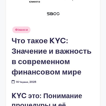
Опубліковано
Фінанси
у
Что такое KYC:
Значение и важность
в современном
финансовом мире
14 Червня, 2025
KYC это: Понимание
процедуры и её