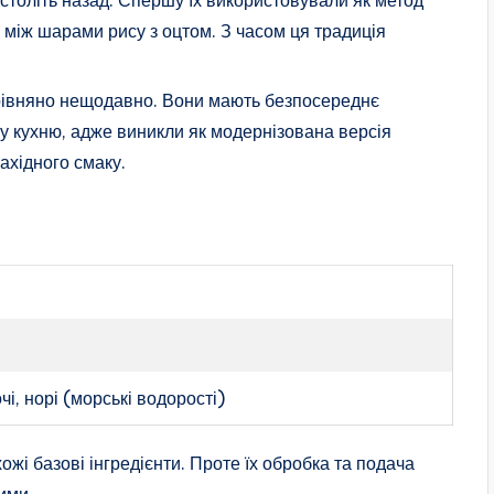
 століть назад. Спершу їх використовували як метод
ся між шарами рису з оцтом. З часом ця традиція
орівняно нещодавно. Вони мають безпосереднє
у кухню, адже виникли як модернізована версія
ахідного смаку.
і, норі (морські водорості)
ожі базові інгредієнти. Проте їх обробка та подача
ими.