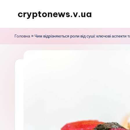
cryptonews.v.ua
Перейти
до
Актуальні
вмісту
новини
Головна
»
Чим відрізняються роли від суші: ключові аспекти т
криптовалют,
аналітика,
курси,
прогнози
та
гайди.