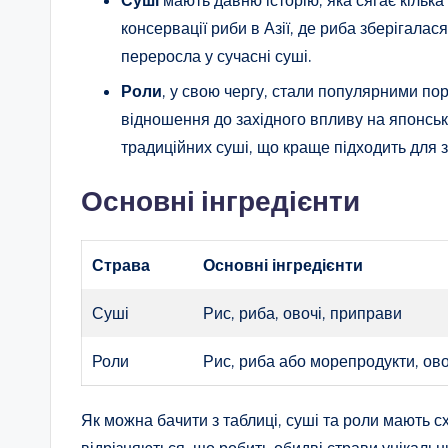
Суші
мають давню історію, яка сягає кілька
консервації риби в Азії, де риба зберігала
переросла у сучасні суші.
Роли
, у свою чергу, стали популярними п
відношення до західного впливу на японськ
традиційних суші, що краще підходить для з
Основні інгредієнти
Страва
Основні інгредієнти
Суші
Рис, риба, овочі, приправи
Роли
Рис, риба або морепродукти, овоч
Як можна бачити з таблиці, суші та роли мають сх
відрізняються, що робить обидві страви унікальн