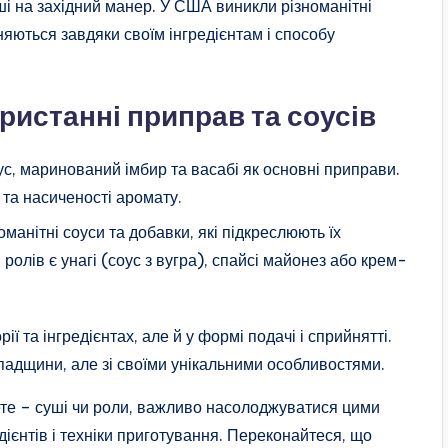
ші на західний манер. У США виникли різноманітні
ізняються завдяки своїм інгредієнтам і способу
ористанні приправ та соусів
с, маринований імбир та васабі як основні приправи.
 та насиченості аромату.
анітні соуси та добавки, які підкреслюють їх
олів є унагі (соус з вугра), спайсі майонез або крем-
рії та інгредієнтах, але й у формі подачі і сприйнятті.
спадщини, але зі своїми унікальними особливостями.
ете – суші чи роли, важливо насолоджуватися цими
дієнтів і техніки приготування. Переконайтеся, що