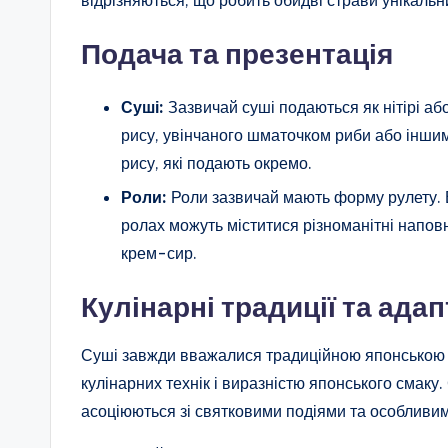
Подача та презентація
Суші:
Зазвичай суші подаються як нітірі або
рису, увінчаного шматочком риби або інши
рису, які подають окремо.
Роли:
Роли зазвичай мають форму рулету. В
ролах можуть міститися різноманітні наповню
крем-сир.
Кулінарні традиції та адап
Суші завжди вважалися традиційною японською с
кулінарних технік і виразністю японського смаку.
асоціюються зі святковими подіями та особливи