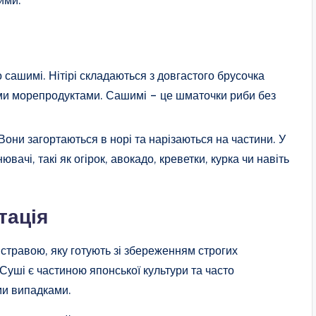
 сашимі. Нітірі складаються з довгастого брусочка
ми морепродуктами. Сашимі – це шматочки риби без
они загортаються в норі та нарізаються на частини. У
вачі, такі як огірок, авокадо, креветки, курка чи навіть
тація
травою, яку готують зі збереженням строгих
 Суші є частиною японської культури та часто
ми випадками.