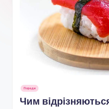
Опубліковано
Поради
у
Чим відрізняються