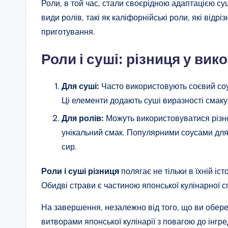
Роли, в той час, стали своєрідною адаптацією су
види ролів, такі як каліфорнійські роли, які відр
приготування.
Роли і суші: різниця у вик
Для суші:
Часто використовують соєвий соу
Ці елементи додають суші виразності смаку
Для ролів:
Можуть використовуватися різном
унікальний смак. Популярними соусами для р
сир.
Роли і суші різниця
полягає не тільки в їхній істо
Обидві страви є частиною японської кулінарної 
На завершення, незалежно від того, що ви обер
витворами японської кулінарії з повагою до інгре