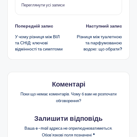
Переглянути усі записи
Навігація
Попередній запис
Наступний запис
У чому різниця між ВІЛ
Різниця між туалетною
по
та СНІД: ключові
та парфумованою
відмінності та симптоми
водою: що обрати?
запису
Коментарі
Поки що немає коментарів. Чому б вам не розпочати
обговорення?
Залишити відповідь
Ваша e-mail адреса не оприлюднюватиметься.
Обов’язкові поля позначені
*