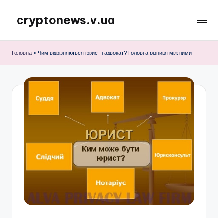
cryptonews.v.ua
Перейти
до
Актуальні
вмісту
новини
Головна
»
Чим відрізняються юрист і адвокат? Головна різниця між ними
криптовалют,
аналітика,
курси,
прогнози
та
гайди.