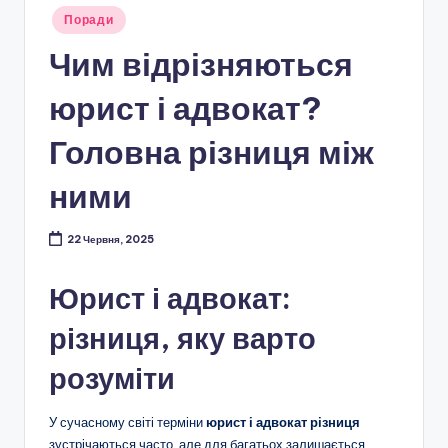
Опубліковано
Поради
у
Чим відрізняються
юрист і адвокат?
Головна різниця між
ними
22 Червня, 2025
Юрист і адвокат:
різниця, яку варто
розуміти
У сучасному світі терміни
юрист і адвокат різниця
зустрічаються часто, але для багатьох залишається