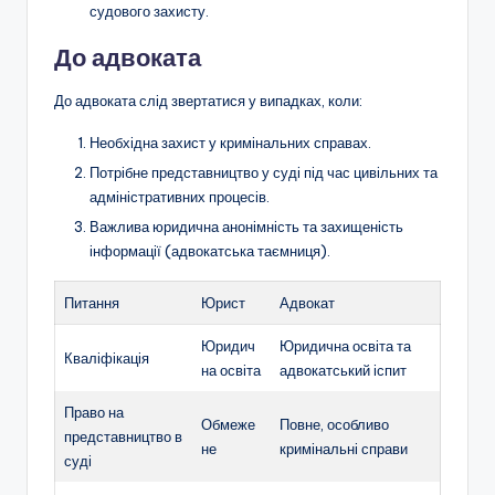
судового захисту.
До адвоката
До адвоката слід звертатися у випадках, коли:
Необхідна захист у кримінальних справах.
Потрібне представництво у суді під час цивільних та
адміністративних процесів.
Важлива юридична анонімність та захищеність
інформації (адвокатська таємниця).
Питання
Юрист
Адвокат
Юридич
Юридична освіта та
Кваліфікація
на освіта
адвокатський іспит
Право на
Обмеже
Повне, особливо
представництво в
не
кримінальні справи
суді