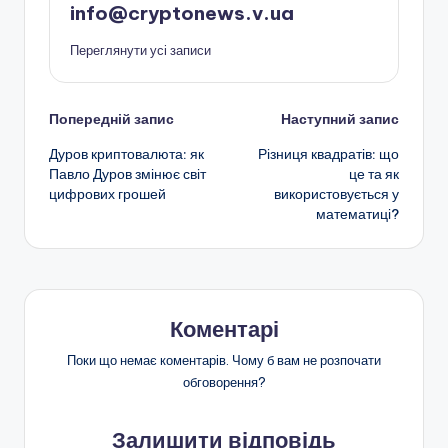
info@cryptonews.v.ua
Переглянути усі записи
Навігація
Попередній запис
Наступний запис
Дуров криптовалюта: як
Різниця квадратів: що
по
Павло Дуров змінює світ
це та як
цифрових грошей
використовується у
запису
математиці?
Коментарі
Поки що немає коментарів. Чому б вам не розпочати
обговорення?
Залишити відповідь