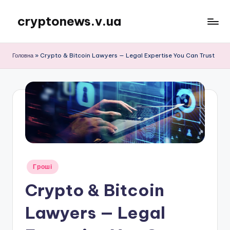
cryptonews.v.ua
Перейти
до
Актуальні
вмісту
новини
Головна
»
Crypto & Bitcoin Lawyers — Legal Expertise You Can Trust
криптовалют,
аналітика,
курси,
прогнози
та
гайди.
Опубліковано
Гроші
у
Crypto & Bitcoin
Lawyers — Legal