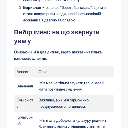
Борислав
– означає “боротьба і слава”. Це ім’я
стало популярним завдяки своїй символічній
асоціації з відвагою та славою.
Вибір імені: на що звернути
увагу
Обираючи ім’я для дитини, варто зважати на кілька
важливих аспектів:
Аспект
Опис
Ім’я має не тільки звучати гарно, але й
Значення
мати позитивне значення.
Сумісніст
Важливо, аби ім’я гармонійно
ь
поєднувалося з прізвищем.
Культурн
Ім’я має відображати культуру родини і
ий
бути зрозумілим у місцевому контексті.