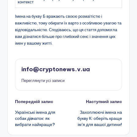
контекст
Імена на букву Б вражають своєю розмаїтістю і
важливістю, тому обирати їх варто з особливою увагою та
відповідальністю. Сподіваюсь, що ця стаття допомогла
вам дізнатися більше про глибокий сенс і значення цих
імен у вашому житті.
info@cryptonews.v.ua
Переглянути усі записи
Навігація
Попередній запис
Наступний запис
Українські імена для
Захоплюючі імена на
по
собак дівчаток: як
букву К: оберіть краще
вибрати найкраще?
ім’я для вашої дитини!
запису