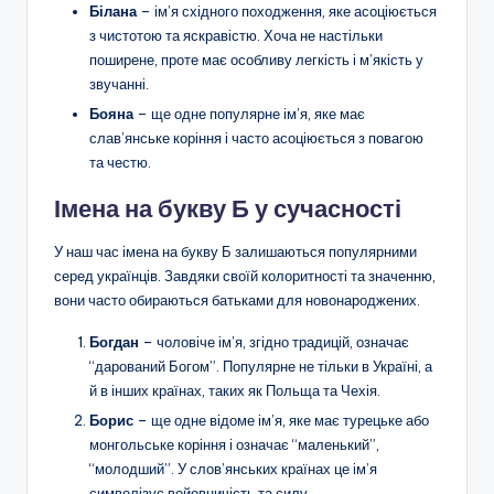
Білана
– ім’я східного походження, яке асоціюється
з чистотою та яскравістю. Хоча не настільки
поширене, проте має особливу легкість і м’якість у
звучанні.
Бояна
– ще одне популярне ім’я, яке має
слав’янське коріння і часто асоціюється з повагою
та честю.
Імена на букву Б у сучасності
У наш час імена на букву Б залишаються популярними
серед українців. Завдяки своїй колоритності та значенню,
вони часто обираються батьками для новонароджених.
Богдан
– чоловіче ім’я, згідно традицій, означає
“дарований Богом”. Популярне не тільки в Україні, а
й в інших країнах, таких як Польща та Чехія.
Борис
– ще одне відоме ім’я, яке має турецьке або
монгольське коріння і означає “маленький”,
“молодший”. У слов’янських країнах це ім’я
символізує войовничість та силу.