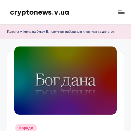
cryptonews.v.ua
Перейти
до
Актуальні
вмісту
новини
Головна
»
Імена на букву Б: популярні вибори для хлопчиків та дівчаток
криптовалют,
аналітика,
курси,
прогнози
та
гайди.
Опубліковано
Поради