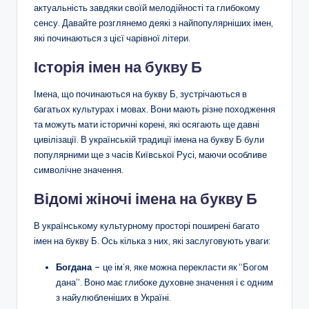
актуальність завдяки своїй мелодійності та глибокому
сенсу. Давайте розглянемо деякі з найпопулярніших імен,
які починаються з цієї чарівної літери.
Історія імен на букву Б
Імена, що починаються на букву Б, зустрічаються в
багатьох культурах і мовах. Вони мають різне походження
та можуть мати історичні корені, які осягають ще давні
цивілізації. В українській традиції імена на букву Б були
популярними ще з часів Київської Русі, маючи особливе
символічне значення.
Відомі жіночі імена на букву Б
В українському культурному просторі поширені багато
імен на букву Б. Ось кілька з них, які заслуговують уваги:
Богдана
– це ім’я, яке можна перекласти як “Богом
дана”. Воно має глибоке духовне значення і є одним
з найулюбленіших в Україні.