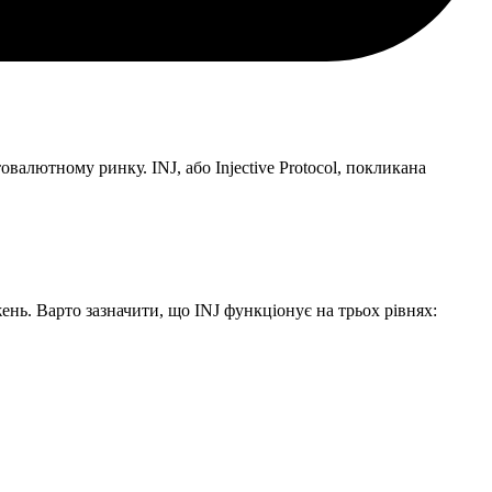
овалютному ринку. INJ, або Injective Protocol, покликана
жень. Варто зазначити, що INJ функціонує на трьох рівнях: