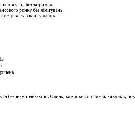
онання угод без затримок.
ансового ринку без лімітувань.
оким рівнем захисту даних.
ів
і
 рішень
 та безпеку транзакцій. Однак, важливими є також виклики, пов’я