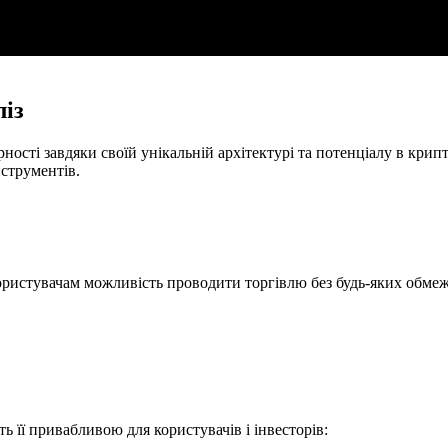
ліз
рності завдяки своїй унікальній архітектурі та потенціалу в крипт
струментів.
є користувачам можливість проводити торгівлю без будь-яких обме
ь її привабливою для користувачів і інвесторів: