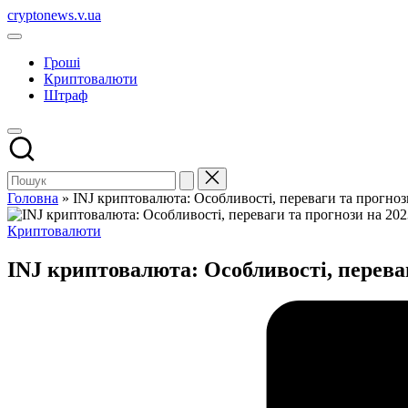
Перейти
cryptonews.v.ua
до
Актуальні
вмісту
новини
Гроші
криптовалют,
Криптовалюти
аналітика,
Штраф
курси,
прогнози
та
гайди.
Головна
»
INJ криптовалюта: Особливості, переваги та прогноз
Опубліковано
Криптовалюти
у
INJ криптовалюта: Особливості, переваг