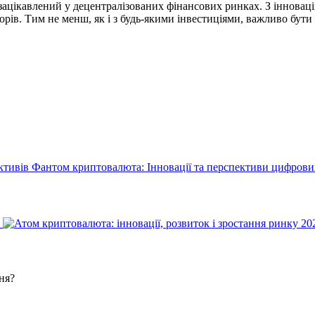
зацікавлений у децентралізованих фінансових ринках. З інновац
торів. Тим не менш, як і з будь-якими інвестиціями, важливо бут
Фантом криптовалюта: Інновації та перспективи цифрови
ня?