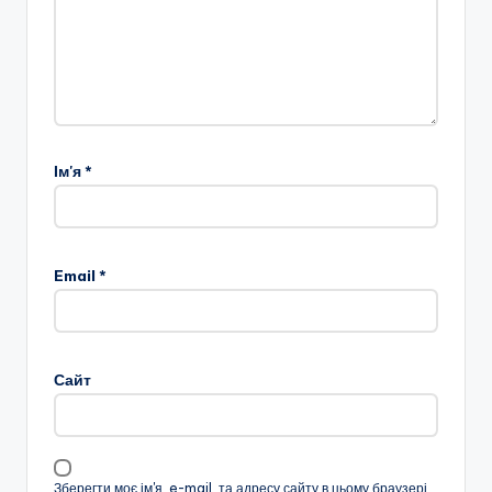
Ім'я
*
Email
*
Сайт
Зберегти моє ім'я, e-mail, та адресу сайту в цьому браузері