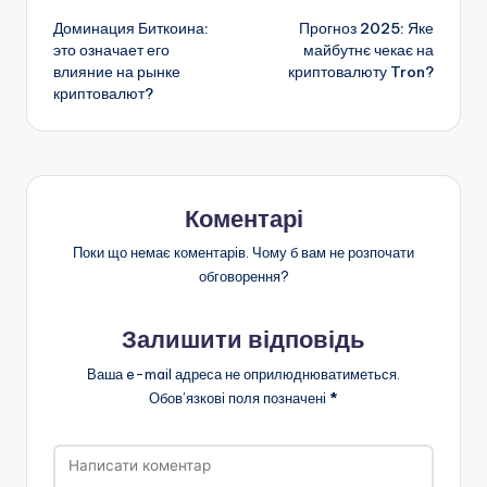
Доминация Биткоина:
Прогноз 2025: Яке
по
это означает его
майбутнє чекає на
влияние на рынке
криптовалюту Tron?
запису
криптовалют?
Коментарі
Поки що немає коментарів. Чому б вам не розпочати
обговорення?
Залишити відповідь
Ваша e-mail адреса не оприлюднюватиметься.
Обов’язкові поля позначені
*