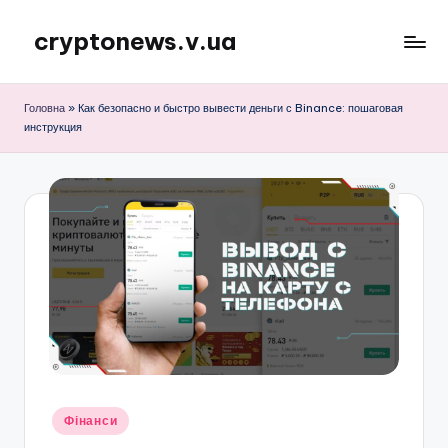
cryptonews.v.ua
Перейти
до
Актуальні
вмісту
новини
Головна
»
Как безопасно и быстро вывести деньги с Binance: пошаговая
криптовалют,
инструкция
аналітика,
курси,
прогнози
та
гайди.
Опубліковано
Фінанси
у