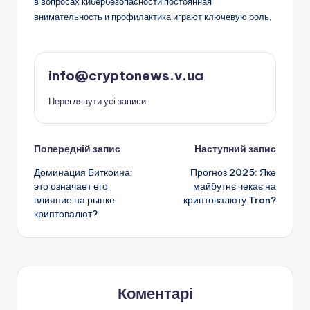
в вопросах кибербезопасности постоянная
внимательность и профилактика играют ключевую роль.
info@cryptonews.v.ua
Переглянути усі записи
Навігація
Попередній запис
Наступний запис
Доминация Биткоина:
Прогноз 2025: Яке
по
это означает его
майбутнє чекає на
влияние на рынке
криптовалюту Tron?
запису
криптовалют?
Коментарі