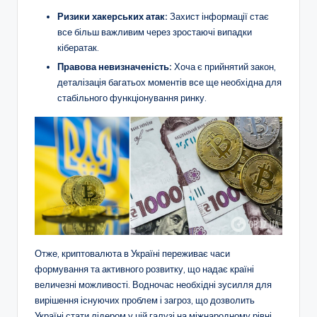
Ризики хакерських атак:
Захист інформації стає
все більш важливим через зростаючі випадки
кібератак.
Правова невизначеність:
Хоча є прийнятий закон,
деталізація багатьох моментів все ще необхідна для
стабільного функціонування ринку.
Отже, криптовалюта в Україні переживає часи
формування та активного розвитку, що надає країні
величезні можливості. Водночас необхідні зусилля для
вирішення існуючих проблем і загроз, що дозволить
Україні стати лідером у цій галузі на міжнародному рівні.