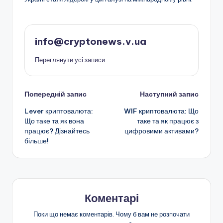
info@cryptonews.v.ua
Переглянути усі записи
Навігація
Попередній запис
Наступний запис
Lever криптовалюта:
WIF криптовалюта: Що
по
Що таке та як вона
таке та як працює з
працює? Дізнайтесь
цифровими активами?
запису
більше!
Коментарі
Поки що немає коментарів. Чому б вам не розпочати