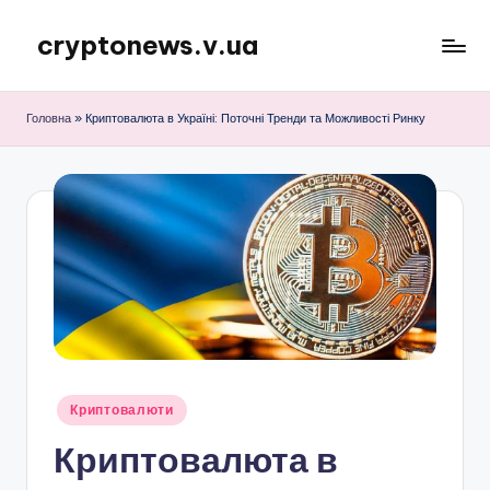
cryptonews.v.ua
Перейти
до
Актуальні
вмісту
новини
Головна
»
Криптовалюта в Україні: Поточні Тренди та Можливості Ринку
криптовалют,
аналітика,
курси,
прогнози
та
гайди.
Опубліковано
Криптовалюти
у
Криптовалюта в