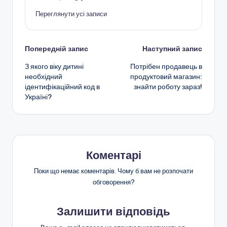
Переглянути усі записи
Навігація
Попередній запис
Наступний запис
З якого віку дитині
Потрібен продавець в
по
необхідний
продуктовий магазин:
ідентифікаційний код в
знайти роботу зараз!
запису
Україні?
Коментарі
Поки що немає коментарів. Чому б вам не розпочати
обговорення?
Залишити відповідь