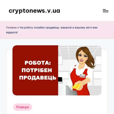
cryptonews.v.ua
Перейти
до
Актуальні
вмісту
новини
Головна
»
На роботу потрібен продавець: вакансія в вашому місті вже
криптовалют,
відкрита!
аналітика,
курси,
прогнози
та
гайди.
Опубліковано
Поради
у