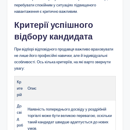
перебувати спокійним у ситуаціях підвищеного
навантаження є критично важливим.
Критерії успішного
відбору кандидата
При відборі відповідного продавця важливо враховувати
не лише його професійні навички, але й індивідуальні
особливості. Ось кілька критеріїв, на які варто звернути
увагу:
Кр
ите
Опис
рій
До
Наявність попереднього досвіду у роздрібній
сві
торгівлі може бути великою перевагою, оскільки
д
такий кандидат швидше адаптується до нових
роб
умов.