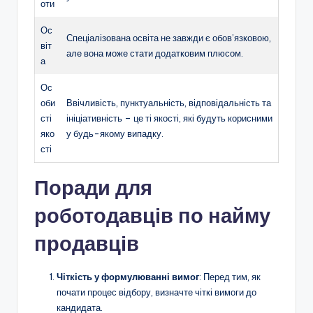
оти
Ос
Спеціалізована освіта не завжди є обов’язковою,
віт
але вона може стати додатковим плюсом.
а
Ос
оби
Ввічливість, пунктуальність, відповідальність та
сті
ініціативність – це ті якості, які будуть корисними
яко
у будь-якому випадку.
сті
Поради для
роботодавців по найму
продавців
Чіткість у формулюванні вимог
: Перед тим, як
почати процес відбору, визначте чіткі вимоги до
кандидата.