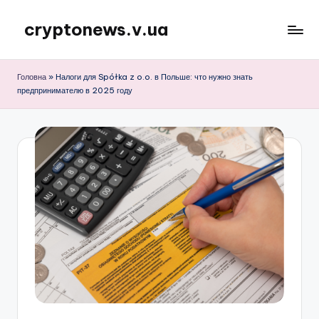
cryptonews.v.ua
Перейти
до
Актуальні
вмісту
новини
Головна
»
Налоги для Spółka z o.o. в Польше: что нужно знать
криптовалют,
предпринимателю в 2025 году
аналітика,
курси,
прогнози
та
гайди.