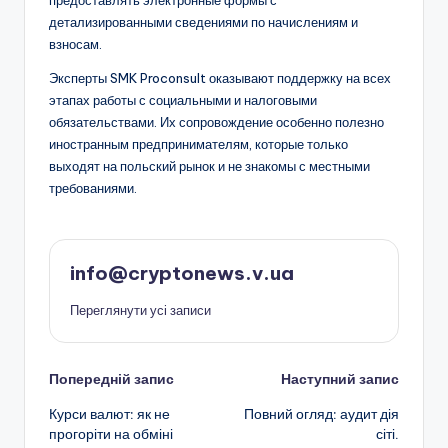
предоставлять электронные формы с
детализированными сведениями по начислениям и
взносам.
Эксперты SMK Proconsult оказывают поддержку на всех
этапах работы с социальными и налоговыми
обязательствами. Их сопровождение особенно полезно
иностранным предпринимателям, которые только
выходят на польский рынок и не знакомы с местными
требованиями.
info@cryptonews.v.ua
Переглянути усі записи
Навігація
Попередній запис
Наступний запис
Курси валют: як не
Повний огляд: аудит дія
по
прогоріти на обміні
сіті.