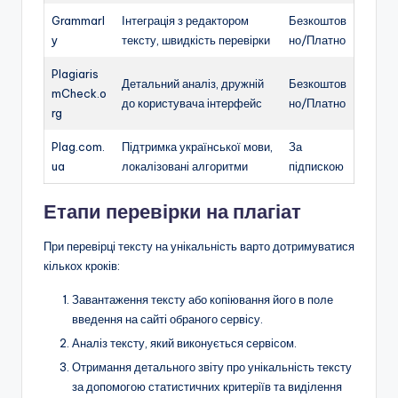
Grammarl
Інтеграція з редактором
Безкоштов
y
тексту, швидкість перевірки
но/Платно
Plagiaris
Детальний аналіз, дружній
Безкоштов
mCheck.o
до користувача інтерфейс
но/Платно
rg
Plag.com.
Підтримка української мови,
За
ua
локалізовані алгоритми
підпискою
Етапи перевірки на плагіат
При перевірці тексту на унікальність варто дотримуватися
кількох кроків:
Завантаження тексту або копіювання його в поле
введення на сайті обраного сервісу.
Аналіз тексту, який виконується сервісом.
Отримання детального звіту про унікальність тексту
за допомогою статистичних критеріїв та виділення