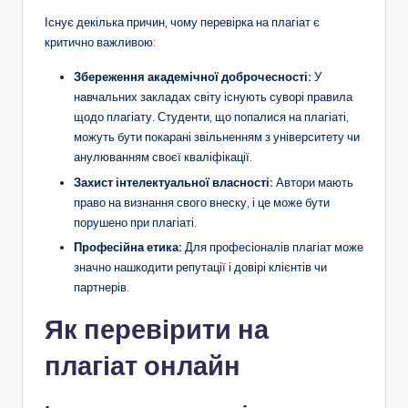
Існує декілька причин, чому перевірка на плагіат є
критично важливою:
Збереження академічної доброчесності:
У
навчальних закладах світу існують суворі правила
щодо плагіату. Студенти, що попалися на плагіаті,
можуть бути покарані звільненням з університету чи
анулюванням своєї кваліфікації.
Захист інтелектуальної власності:
Автори мають
право на визнання свого внеску, і це може бути
порушено при плагіаті.
Професійна етика:
Для професіоналів плагіат може
значно нашкодити репутації і довірі клієнтів чи
партнерів.
Як перевірити на
плагіат онлайн