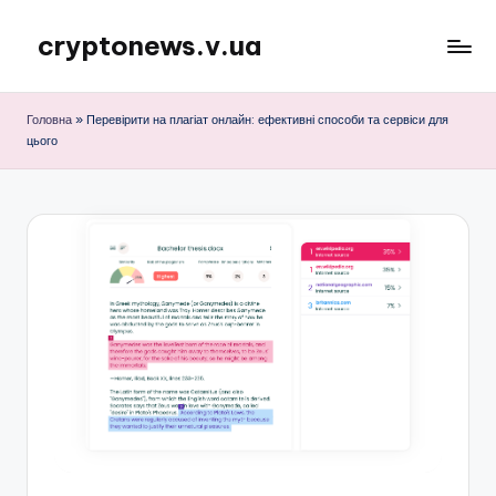
cryptonews.v.ua
Перейти
до
Актуальні
вмісту
новини
Головна
»
Перевірити на плагіат онлайн: ефективні способи та сервіси для
криптовалют,
цього
аналітика,
курси,
прогнози
та
гайди.