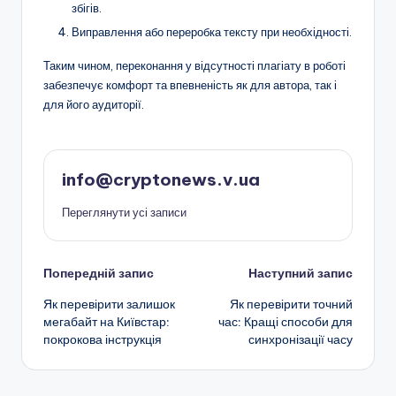
збігів.
Виправлення або переробка тексту при необхідності.
Таким чином, переконання у відсутності плагіату в роботі
забезпечує комфорт та впевненість як для автора, так і
для його аудиторії.
info@cryptonews.v.ua
Переглянути усі записи
Навігація
Попередній запис
Наступний запис
Як перевірити залишок
Як перевірити точний
по
мегабайт на Київстар:
час: Кращі способи для
покрокова інструкція
синхронізації часу
запису