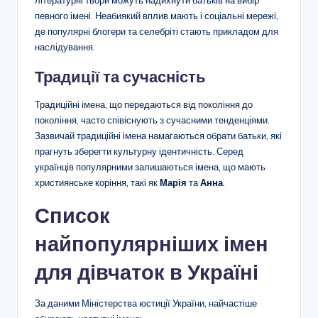
літературні твори можуть надихнути батьків на вибір
певного імені. Неабиякий вплив мають і соціальні мережі,
де популярні блогери та селебріті стають прикладом для
наслідування.
Традиції та сучасність
Традиційні імена, що передаються від покоління до
покоління, часто співіснують з сучасними тенденціями.
Зазвичай традиційні імена намагаються обрати батьки, які
прагнуть зберегти культурну ідентичність. Серед
українців популярними залишаються імена, що мають
християнське коріння, такі як
Марія
та
Анна
.
Список
найпопулярніших імен
для дівчаток в Україні
За даними Міністерства юстиції України, найчастіше