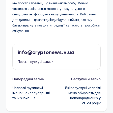
ніж просто словами, що визначають особу. Вони є
частиною соціального контексту та культурного
спадщини, які формують нашу ідентичність. Вибір імені
для дитини — це завжди індивідуальний акт, в якому
батьки прагнуть поєднати традиції, сучасність та особисті
очікування.
info@cryptonews.v.ua
Переглянути усі записи
Навігація
Попередній запис
Наступний запис
Чоловічі грузинські
Які популярні чоловічі
по
імена: найпопулярніші
імена обирають для
та їх значення
новонароджених у
запису
2023 році?