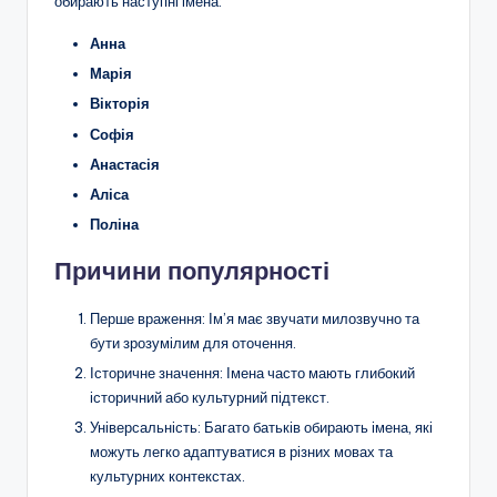
обирають наступні імена:
Анна
Марія
Вікторія
Софія
Анастасія
Аліса
Поліна
Причини популярності
Перше враження: Ім’я має звучати милозвучно та
бути зрозумілим для оточення.
Історичне значення: Імена часто мають глибокий
історичний або культурний підтекст.
Універсальність: Багато батьків обирають імена, які
можуть легко адаптуватися в різних мовах та
культурних контекстах.