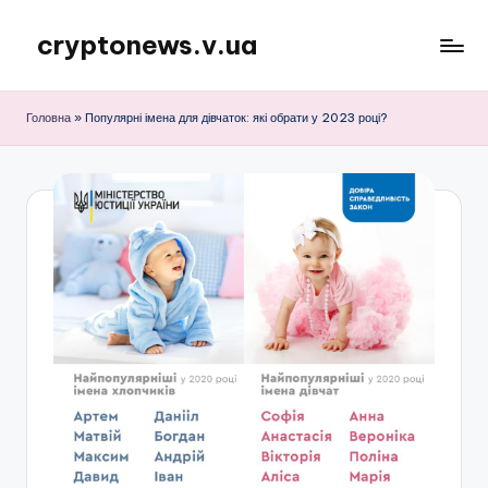
cryptonews.v.ua
Перейти
до
Актуальні
вмісту
новини
Головна
»
Популярні імена для дівчаток: які обрати у 2023 році?
криптовалют,
аналітика,
курси,
прогнози
та
гайди.