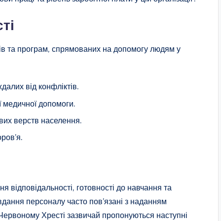
ті
тів та програм, спрямованих на допомогу людям у
далих від конфліктів.
 медичної допомоги.
ивих верств населення.
ров’я.
я відповідальності, готовності до навчання та
вдання персоналу часто пов’язані з наданням
 Червоному Хресті зазвичай пропонуються наступні