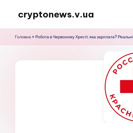
cryptonews.v.ua
Перейти
до
Актуальні
вмісту
новини
Головна
»
Робота в Червоному Хресті: яка зарплата? Реальні
криптовалют,
аналітика,
курси,
прогнози
та
гайди.