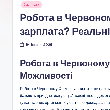
Опубліковано
Зарплата
у
Робота в Червоном
зарплата? Реальні
19 Червня, 2025
Робота в Червоному 
Можливості
Робота в Червоному Хресті: зарплата – це важлив
бажають приєднатися до цієї всесвітньо відомої 
гуманітарних організацій у світі, що докладає з
кризових ситуаціях. Але що ж варто знати про умо