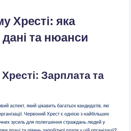
у Хресті: яка
 дані та нюанси
Хресті: Зарплата та
ий аспект, який цікавить багатьох кандидатів, які
організації. Червоний Хрест є однією з найбільших
начних зусиль для полегшення страждань людей у
ви праці та рівень заробітної плати у цій організації?