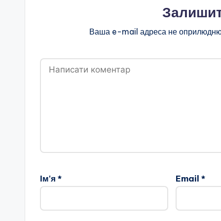
Залишит
Ваша e-mail адреса не оприлюдню
Ім'я
*
Email
*