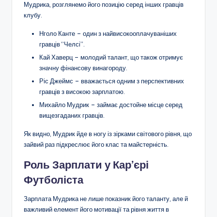
Мудрика, розглянемо його позицію серед інших гравців
клубу.
Нголо Канте – один з найвисокооплачуваніших
гравців “Челсі”.
Кай Хаверц – молодий талант, що також отримує
значну фінансову винагороду.
Ріс Джеймс – вважається одним з перспективних
гравців з високою зарплатою.
Михайло Мудрик – займає достойне місце серед
вищезгаданих гравців.
Як видно, Мудрик йде в ногу із зірками світового рівня, що
зайвий раз підкреслює його клас та майстерність.
Роль Зарплати у Кар’єрі
Футболіста
Зарплата Мудрика не лише показник його таланту, але й
важливий елемент його мотивації та рівня життя в