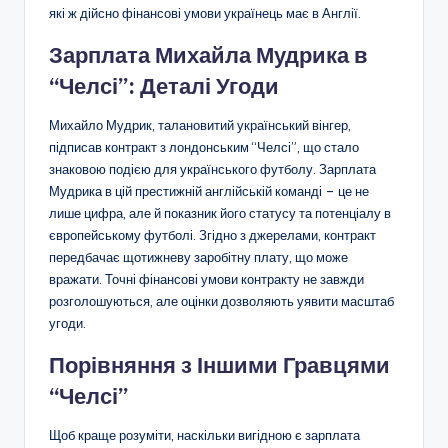
які ж дійсно фінансові умови українець має в Англії.
Зарплата Михайла Мудрика в
“Челсі”: Деталі Угоди
Михайло Мудрик, талановитий український вінгер,
підписав контракт з лондонським “Челсі”, що стало
знаковою подією для українського футболу. Зарплата
Мудрика в цій престижній англійській команді – це не
лише цифра, але й показник його статусу та потенціалу в
європейському футболі. Згідно з джерелами, контракт
передбачає щотижневу заробітну плату, що може
вражати. Точні фінансові умови контракту не завжди
розголошуються, але оцінки дозволяють уявити масштаб
угоди.
Порівняння з Іншими Гравцями
“Челсі”
Щоб краще розуміти, наскільки вигідною є зарплата