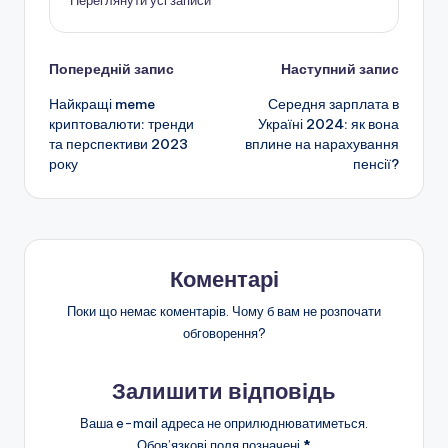
Переглянути усі записи
Навігація
Попередній запис
Наступний запис
Найкращі meme
Середня зарплата в
по
криптовалюти: тренди
Україні 2024: як вона
та перспективи 2023
вплине на нарахування
запису
року
пенсії?
Коментарі
Поки що немає коментарів. Чому б вам не розпочати
обговорення?
Залишити відповідь
Ваша e-mail адреса не оприлюднюватиметься.
Обов’язкові поля позначені
*