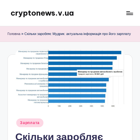
cryptonews.v.ua
Перейти
до
Актуальні
вмісту
новини
Головна
»
Скільки заробляє Мудрик: актуальна інформація про його зарплату
криптовалют,
аналітика,
курси,
прогнози
та
гайди.
Опубліковано
Зарплата
у
Скільки заробляє