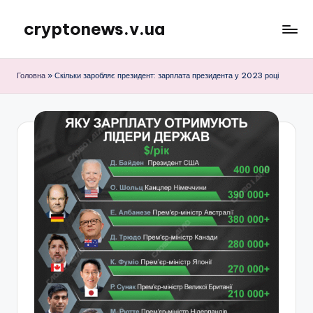
cryptonews.v.ua
Перейти
до
Актуальні
вмісту
новини
Головна
»
Скільки заробляє президент: зарплата президента у 2023 році
криптовалют,
аналітика,
курси,
прогнози
та
гайди.