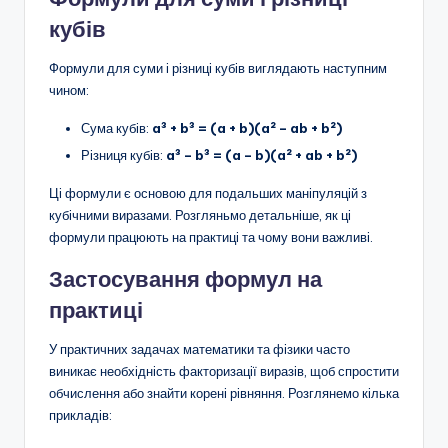
кубів
Формули для суми і різниці кубів виглядають наступним
чином:
Сума кубів:
a³ + b³ = (a + b)(a² – ab + b²)
Різниця кубів:
a³ – b³ = (a – b)(a² + ab + b²)
Ці формули є основою для подальших маніпуляцій з
кубічними виразами. Розгляньмо детальніше, як ці
формули працюють на практиці та чому вони важливі.
Застосування формул на
практиці
У практичних задачах математики та фізики часто
виникає необхідність факторизації виразів, щоб спростити
обчислення або знайти корені рівняння. Розглянемо кілька
прикладів: