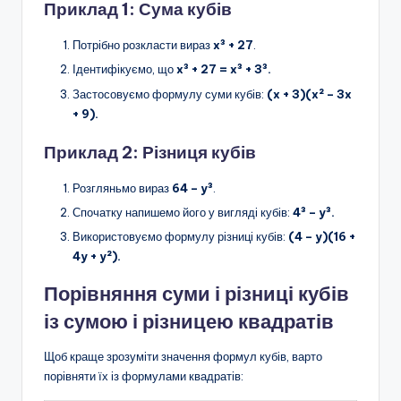
Приклад 1: Сума кубів
Потрібно розкласти вираз
x³ + 27
.
Ідентифікуємо, що
x³ + 27 = x³ + 3³.
Застосовуємо формулу суми кубів:
(x + 3)(x² – 3x
+ 9).
Приклад 2: Різниця кубів
Розгляньмо вираз
64 – y³
.
Спочатку напишемо його у вигляді кубів:
4³ – y³.
Використовуємо формулу різниці кубів:
(4 – y)(16 +
4y + y²).
Порівняння суми і різниці кубів
із сумою і різницею квадратів
Щоб краще зрозуміти значення формул кубів, варто
порівняти їх із формулами квадратів: