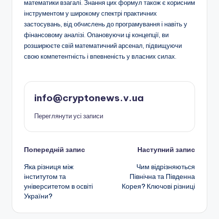
математики взагалі. Знання цих формул також є корисним
інструментом у широкому спектрі практичних
застосувань, від обчислень до програмування і навіть у
фінансовому аналізі. Опановуючи ці концепції, ви
розширюєте свій математичний арсенал, підвищуючи
свою компетентність і впевненість у власних силах.
info@cryptonews.v.ua
Переглянути усі записи
Навігація
Попередній запис
Наступний запис
Яка різниця між
Чим відрізняються
по
інститутом та
Північна та Південна
університетом в освіті
Корея? Ключові різниці
запису
України?