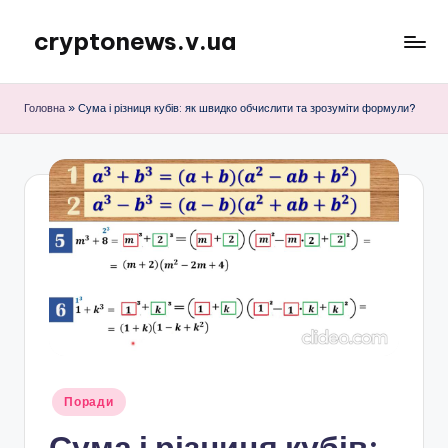
cryptonews.v.ua
Перейти
до
Актуальні
вмісту
новини
Головна
»
Сума і різниця кубів: як швидко обчислити та зрозуміти формули?
криптовалют,
аналітика,
курси,
прогнози
та
гайди.
Опубліковано
Поради
у
Сума і різниця кубів: