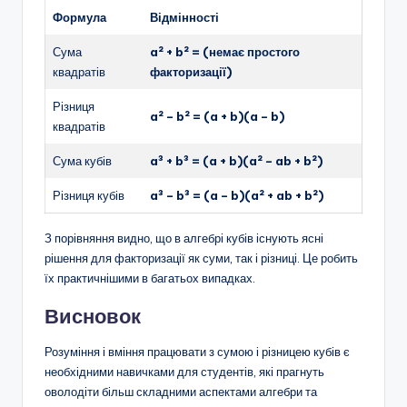
Формула
Відмінності
Сума
a² + b² = (немає простого
квадратів
факторизації)
Різниця
a² – b² = (a + b)(a – b)
квадратів
Сума кубів
a³ + b³ = (a + b)(a² – ab + b²)
Різниця кубів
a³ – b³ = (a – b)(a² + ab + b²)
З порівняння видно, що в алгебрі кубів існують ясні
рішення для факторизації як суми, так і різниці. Це робить
їх практичнішими в багатьох випадках.
Висновок
Розуміння і вміння працювати з сумою і різницею кубів є
необхідними навичками для студентів, які прагнуть
оволодіти більш складними аспектами алгебри та