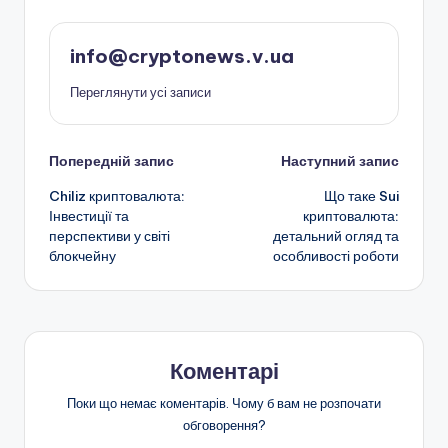
info@cryptonews.v.ua
Переглянути усі записи
Навігація
Попередній запис
Наступний запис
Chiliz криптовалюта:
Що таке Sui
по
Інвестиції та
криптовалюта:
перспективи у світі
детальний огляд та
запису
блокчейну
особливості роботи
Коментарі
Поки що немає коментарів. Чому б вам не розпочати
обговорення?