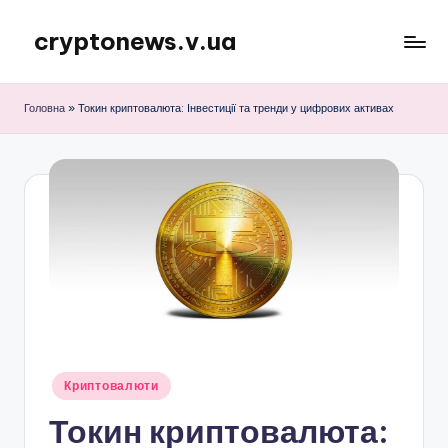
cryptonews.v.ua
Перейти
до
Актуальні
вмісту
новини
Головна
»
Токин криптовалюта: Інвестиції та тренди у цифрових активах
криптовалют,
аналітика,
курси,
прогнози
та
гайди.
Опубліковано
Криптовалюти
у
Токин криптовалюта: