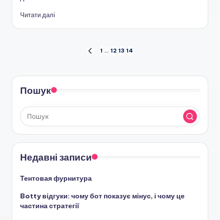
Читати далі
Пагінація
1
…
12
13
14
ПОПЕРЕДНЯ
СТОРІНКА
записів
Пошук
Недавні записи
Тентовая фурнитура
Botty відгуки: чому бот показує мінус, і чому це
частина стратегії