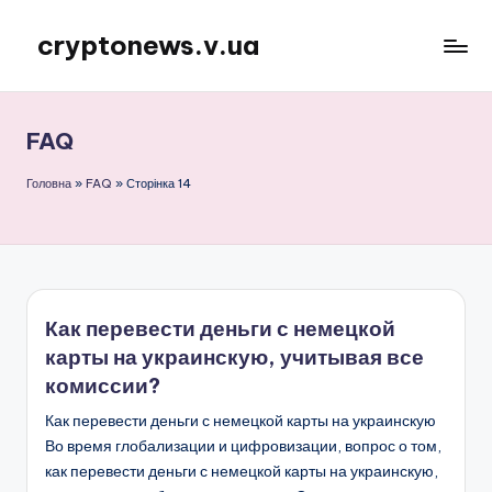
cryptonews.v.ua
Перейти
до
Актуальні
вмісту
новини
криптовалют,
FAQ
аналітика,
курси,
Головна
»
FAQ
»
Сторінка 14
прогнози
та
гайди.
Как перевести деньги с немецкой
карты на украинскую, учитывая все
комиссии?
Как перевести деньги с немецкой карты на украинскую
Во время глобализации и цифровизации, вопрос о том,
как перевести деньги с немецкой карты на украинскую,