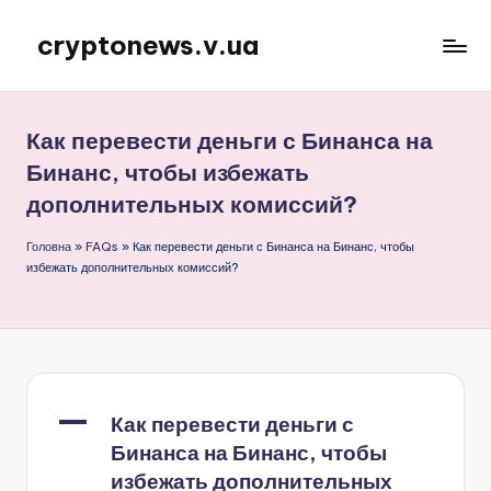
cryptonews.v.ua
Перейти
до
Актуальні
вмісту
новини
криптовалют,
Как перевести деньги с Бинанса на
аналітика,
Бинанс, чтобы избежать
курси,
дополнительных комиссий?
прогнози
та
Головна
»
FAQs
»
Как перевести деньги с Бинанса на Бинанс, чтобы
гайди.
избежать дополнительных комиссий?
A
Как перевести деньги с
Бинанса на Бинанс, чтобы
избежать дополнительных