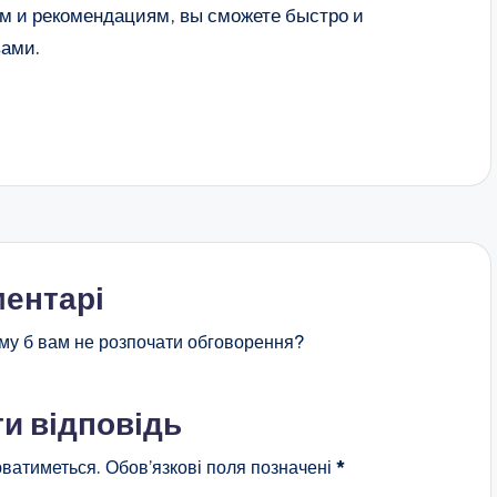
м и рекомендациям, вы сможете быстро и
вами.
ентарі
му б вам не розпочати обговорення?
и відповідь
ватиметься.
Обов’язкові поля позначені
*