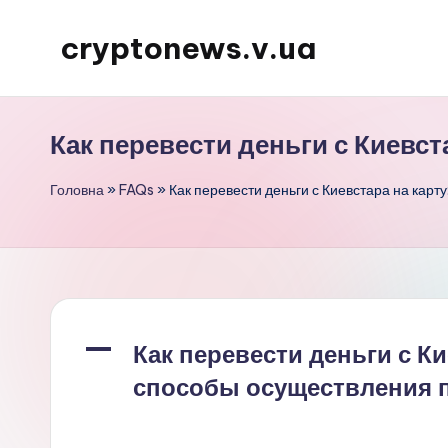
cryptonews.v.ua
Перейти
до
Актуальні
вмісту
новини
Как перевести деньги с Киевс
криптовалют,
аналітика,
Головна
»
FAQs
»
Как перевести деньги с Киевстара на карт
курси,
прогнози
та
гайди.
A
Как перевести деньги с Ки
способы осуществления 