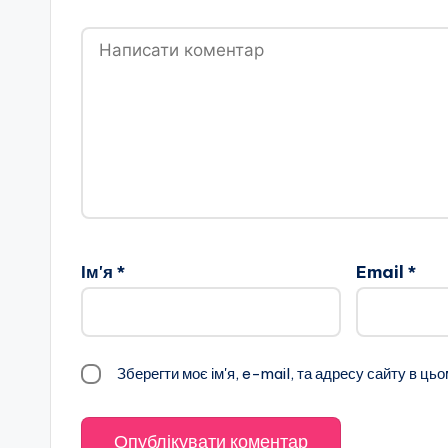
Ім'я
*
Email
*
Зберегти моє ім'я, e-mail, та адресу сайту в ць