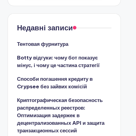
Недавні записи
Тентовая фурнитура
Botty відгуки: чому бот показує
мінус, і чому це частина стратегії
Способи погашення кредиту в
Crypsee без зайвих комісій
Криптографическая безопасность
распределенных реестров:
Оптимизация задержек в
децентрализованных API и защита
транзакционных сессий