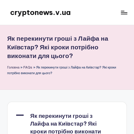
cryptonews.v.ua
Перейти
до
Актуальні
вмісту
новини
криптовалют,
Як перекинути гроші з Лайфа на
аналітика,
Київстар? Які кроки потрібно
курси,
виконати для цього?
прогнози
та
Головна
»
FAQs
»
Як перекинути гроші з Лайфа на Київстар? Які кроки
гайди.
потрібно виконати для цього?
A
Як перекинути гроші з
Лайфа на Київстар? Які
кроки потрібно виконати