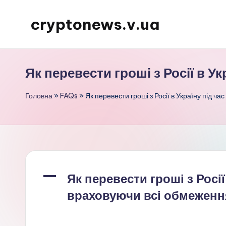
cryptonews.v.ua
Перейти
до
Актуальні
вмісту
новини
Як перевести гроші з Росії в У
криптовалют,
аналітика,
Головна
»
FAQs
»
Як перевести гроші з Росії в Україну під ч
курси,
прогнози
та
гайди.
A
Як перевести гроші з Росії
враховуючи всі обмеженн