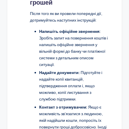
грошей
Після того як ви провели попередні дії,
дотримуйтесь наступних інструкцій:
Напишіть офіційне звернення:
Зробіть запит на повернення коштів і
напишіть офіційне звернення у
вільній формі до банку чи платіжної
системи з детальним описом
ситуації.
Надайте документи:
Підготуйте і
надайте копії квитанцій,
підтвердження оплати і, якщо
можливо, копії листування з
службою підтримки.
Контакт з отримувачем:
Якщо є
можливість зв’язатися з людиною,
якій надійшли кошти, попросіть їх
повернути гроші добросовісно. Іноді