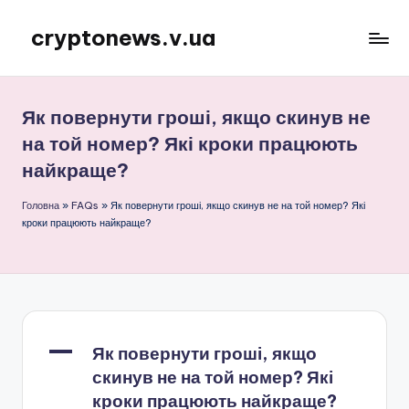
cryptonews.v.ua
Перейти
до
Актуальні
вмісту
новини
криптовалют,
Як повернути гроші, якщо скинув не
аналітика,
на той номер? Які кроки працюють
курси,
найкраще?
прогнози
та
Головна
»
FAQs
»
Як повернути гроші, якщо скинув не на той номер? Які
гайди.
кроки працюють найкраще?
A
Як повернути гроші, якщо
скинув не на той номер? Які
кроки працюють найкраще?