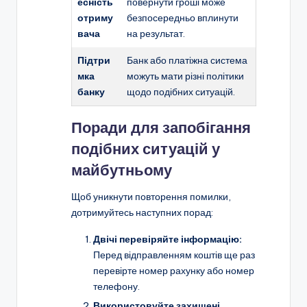
есність
повернути гроші може
отриму
безпосередньо вплинути
вача
на результат.
Підтри
Банк або платіжна система
мка
можуть мати різні політики
банку
щодо подібних ситуацій.
Поради для запобігання
подібних ситуацій у
майбутньому
Щоб уникнути повторення помилки,
дотримуйтесь наступних порад:
Двічі перевіряйте інформацію:
Перед відправленням коштів ще раз
перевірте номер рахунку або номер
телефону.
Використовуйте захищені