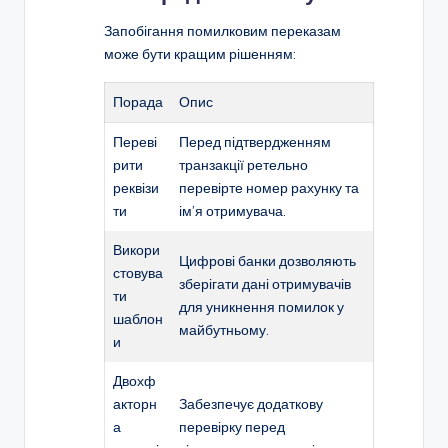
Запобігання помилковим переказам
може бути кращим рішенням:
Порада
Опис
Переві
Перед підтвердженням
рити
транзакції ретельно
реквізи
перевірте номер рахунку та
ти
ім’я отримувача.
Викори
Цифрові банки дозволяють
стовува
зберігати дані отримувачів
ти
для уникнення помилок у
шаблон
майбутньому.
и
Двохф
акторн
Забезпечує додаткову
а
перевірку перед