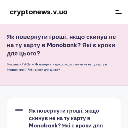
cryptonews.v.ua
Перейти
до
Актуальні
вмісту
новини
криптовалют,
Як повернути гроші, якщо скинув не
аналітика,
на ту карту в Monobank? Які є кроки
курси,
для цього?
прогнози
та
Головна
»
FAQs
»
Як повернути гроші, якщо скинув не на ту карту в
гайди.
Monobank? Які є кроки для цього?
A
Як повернути гроші, якщо
скинув не на ту карту в
Monobank? Які є кроки для