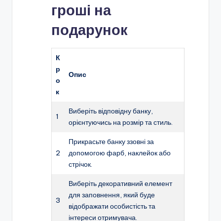
гроші на
подарунок
К
р
Опис
о
к
Виберіть відповідну банку,
1
орієнтуючись на розмір та стиль.
Прикрасьте банку ззовні за
2
допомогою фарб, наклейок або
стрічок.
Виберіть декоративний елемент
для заповнення, який буде
3
відображати особистість та
інтереси отримувача.