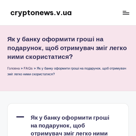
cryptonews.v.ua
Перейти
до
Актуальні
вмісту
новини
криптовалют,
Як у банку оформити гроші на
аналітика,
подарунок, щоб отримувач зміг легко
курси,
ними скористатися?
прогнози
та
Головна
»
FAQs
»
Як у банку оформити гроші на подарунок, щоб отримувач
гайди.
зміг легко ними скористатися?
A
Як у банку оформити гроші
на подарунок, щоб
отримувач зміг легко ними