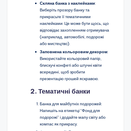
Скляна банка з наклейками
:
Виберіть прозору банку та
прикрасьте її тематичними
наклейками. Це може бути щось, що
відповідає захопленням отримувача
(наприклад, автомобілі, подорожі
або мистецтво).
Заповнена кольоровим декором
:
Використайте кольоровий папір,
блискучі конфеті або штучні квіти
всередині, щоб зробити
презентацію грошей яскравою.
2. Тематичні банки
Банка для майбутніх подорожей:
Напишіть на етикетці “Фонд для
подорожі” і додайте мапу світу або
компас як прикрасу.