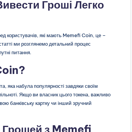
Вивести Гроші Легко
д користувачів, які мають Memefi Coin, це –
 статті ми розглянемо детальний процес
путні питання.
Coin?
а, яка набула популярності завдяки своїм
ільноті. Якщо ви власник цього токена, важливо
вою банківську картку чи інший зручний
 Грошей з Memefi