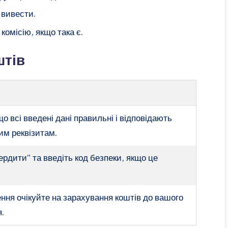
 вивести.
комісію, якщо така є.
штів
о всі введені дані правильні і відповідають
им реквізитам.
ердити” та введіть код безпеки, якщо це
ння очікуйте на зарахування коштів до вашого
я.