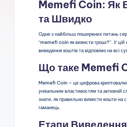
Memefi Coin: Як 
та Швидко
Одне з найбільш поширених питань сере
“memefi coin як вивести гроші?”. У цій
виведення коштів та відповімо на всі су
Що таке Memefi 
Memefi Coin – це цифрова криптовалют
унікальним властивостям та активній сп
знати, як правильно вивести кошти на с
гаманець.
Етапи Виведення