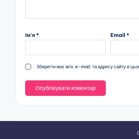
Ім'я
*
Email
*
Зберегти моє ім'я, e-mail, та адресу сайту в ць