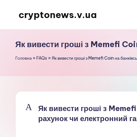
cryptonews.v.ua
Перейти
до
Актуальні
вмісту
новини
Як вивести гроші з Memefi Coi
криптовалют,
аналітика,
Головна
»
FAQs
»
Як вивести гроші з Memefi Coin на банків
курси,
прогнози
та
гайди.
A
Як вивести гроші з Memefi
рахунок чи електронний г