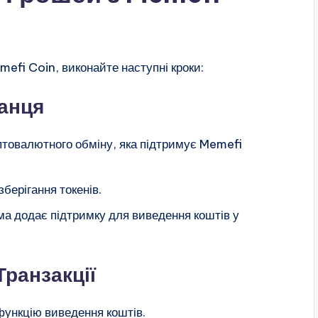
efi Coin, виконайте наступні кроки:
манця
птовалютного обміну, яка підтримує Memefi
берігання токенів.
а додає підтримку для виведення коштів у
Транзакції
 функцію виведення коштів.