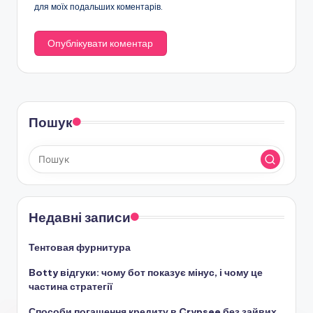
для моїх подальших коментарів.
Пошук
Недавні записи
Тентовая фурнитура
Botty відгуки: чому бот показує мінус, і чому це
частина стратегії
Способи погашення кредиту в Crypsee без зайвих