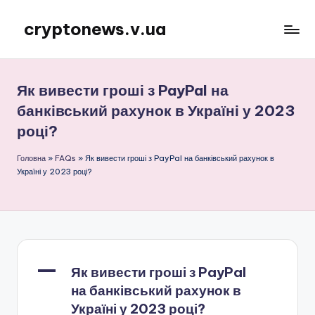
cryptonews.v.ua
Перейти
до
Актуальні
вмісту
новини
криптовалют,
Як вивести гроші з PayPal на
аналітика,
банківський рахунок в Україні у 2023
курси,
році?
прогнози
та
Головна
»
FAQs
»
Як вивести гроші з PayPal на банківський рахунок в
гайди.
Україні у 2023 році?
A
Як вивести гроші з PayPal
на банківський рахунок в
Україні у 2023 році?