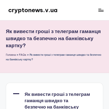
cryptonews.v.ua
Перейти
до
Актуальні
вмісту
новини
криптовалют,
Як вивести гроші з телеграм гаманця
аналітика,
швидко та безпечно на банківську
курси,
картку?
прогнози
та
Головна
»
FAQs
»
Як вивести гроші з телеграм гаманця швидко та безпечно
гайди.
на банківську картку?
A
Як вивести гроші з телеграм
гаманця швидко та
безпечно на банківську