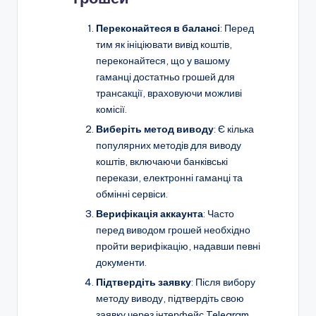
Переконайтеся в балансі
: Перед
тим як ініціювати вивід коштів,
переконайтеся, що у вашому
гаманці достатньо грошей для
трансакції, враховуючи можливі
комісії.
Виберіть метод виводу
: Є кілька
популярних методів для виводу
коштів, включаючи банківські
перекази, електронні гаманці та
обмінні сервіси.
Верифікація аккаунта
: Часто
перед виводом грошей необхідно
пройти верифікацію, надавши певні
документи.
Підтвердіть заявку
: Після вибору
методу виводу, підтвердіть свою
заявку через інтерфейс Telegram