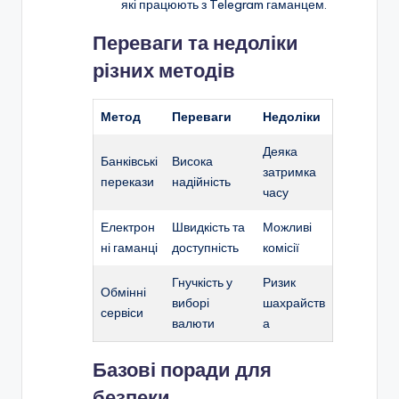
які працюють з Telegram гаманцем.
Переваги та недоліки
різних методів
Метод
Переваги
Недоліки
Деяка
Банківські
Висока
затримка
перекази
надійність
часу
Електрон
Швидкість та
Можливі
ні гаманці
доступність
комісії
Гнучкість у
Ризик
Обмінні
виборі
шахрайств
сервіси
валюти
а
Базові поради для
безпеки