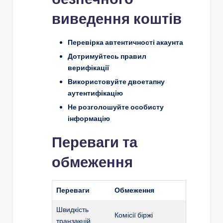
виведення коштів
Перевірка автентичності акаунта
Дотримуйтесь правил
верифікації
Використовуйте двоетапну
аутентифікацію
Не розголошуйте особисту
інформацію
Переваги та
обмеження
Переваги
Обмеження
Швидкість
Комісії біржі
транзакцій