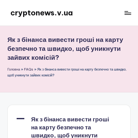
cryptonews.v.ua
Перейти
до
Актуальні
вмісту
новини
криптовалют,
Як з бінанса вивести гроші на карту
аналітика,
безпечно та швидко, щоб уникнути
курси,
зайвих комісій?
прогнози
та
Головна
»
FAQs
»
Як з бінанса вивести гроші на карту безпечно та швидко,
гайди.
щоб уникнути зайвих комісій?
A
Як з бінанса вивести гроші
на карту безпечно та
швидко, щоб уникнути