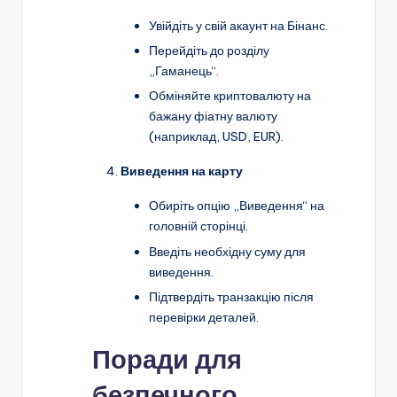
Увійдіть у свій акаунт на Бінанс.
Перейдіть до розділу
„Гаманець“.
Обміняйте криптовалюту на
бажану фіатну валюту
(наприклад, USD, EUR).
Виведення на карту
Обиріть опцію „Виведення“ на
головній сторінці.
Введіть необхідну суму для
виведення.
Підтвердіть транзакцію після
перевірки деталей.
Поради для
безпечного