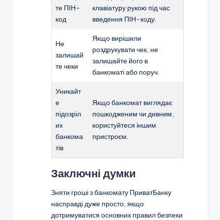
те ПІН-
клавіатуру рукою під час
код
введення ПІН-коду.
Якщо вирішили
Не
роздрукувати чек, не
залишай
залишайте його в
те чеки
банкоматі або поруч.
Уникайт
е
Якщо банкомат виглядає
підозріл
пошкодженим чи дивним,
их
користуйтеся іншим
банкома
пристроєм.
тів
Заключні думки
Зняти гроші з банкомату ПриватБанку
насправді дуже просто, якщо
дотримуватися основних правил безпеки