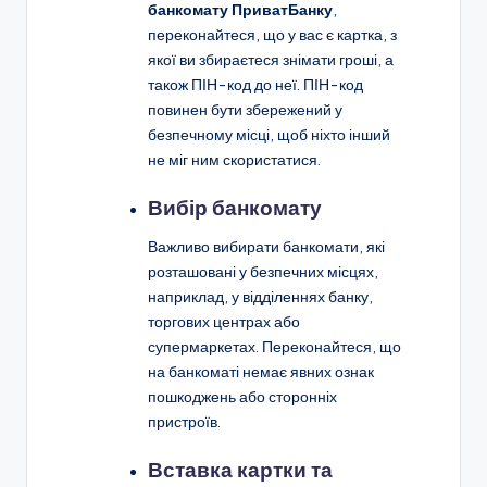
банкомату ПриватБанку
,
переконайтеся, що у вас є картка, з
якої ви збираєтеся знімати гроші, а
також ПІН-код до неї. ПІН-код
повинен бути збережений у
безпечному місці, щоб ніхто інший
не міг ним скористатися.
Вибір банкомату
Важливо вибирати банкомати, які
розташовані у безпечних місцях,
наприклад, у відділеннях банку,
торгових центрах або
супермаркетах. Переконайтеся, що
на банкоматі немає явних ознак
пошкоджень або сторонніх
пристроїв.
Вставка картки та