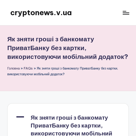
cryptonews.v.ua
Перейти
до
Актуальні
вмісту
новини
криптовалют,
Як зняти гроші з банкомату
аналітика,
ПриватБанку без картки,
курси,
використовуючи мобільний додаток?
прогнози
та
Головна
»
FAQs
»
Як зняти гроші з банкомату ПриватБанку без картки,
гайди.
використовуючи мобільний додаток?
A
Як зняти гроші з банкомату
ПриватБанку без картки,
використовуючи мобільний