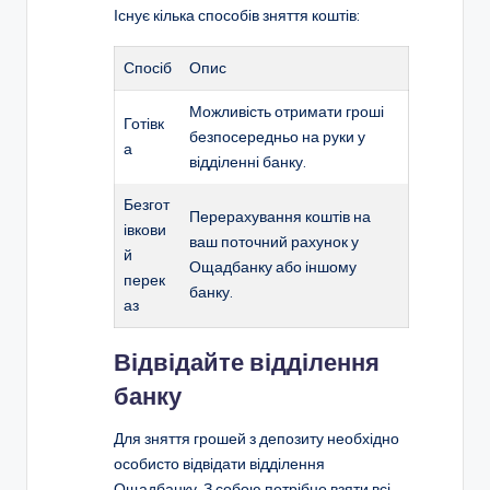
Існує кілька способів зняття коштів:
Спосіб
Опис
Можливість отримати гроші
Готівк
безпосередньо на руки у
а
відділенні банку.
Безгот
Перерахування коштів на
івкови
ваш поточний рахунок у
й
Ощадбанку або іншому
перек
банку.
аз
Відвідайте відділення
банку
Для зняття грошей з депозиту необхідно
особисто відвідати відділення
Ощадбанку. З собою потрібно взяти всі