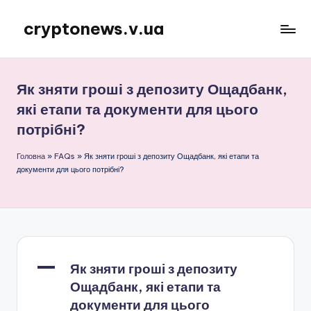
cryptonews.v.ua
Перейти
до
Актуальні
вмісту
новини
криптовалют,
Як зняти гроші з депозиту Ощадбанк,
аналітика,
які етапи та документи для цього
курси,
потрібні?
прогнози
та
Головна
»
FAQs
»
Як зняти гроші з депозиту Ощадбанк, які етапи та
гайди.
документи для цього потрібні?
A
Як зняти гроші з депозиту
Ощадбанк, які етапи та
документи для цього