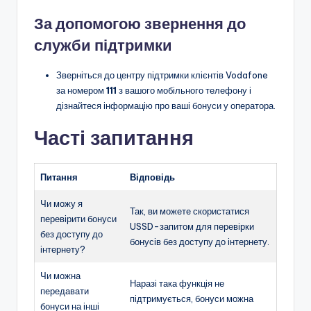
За допомогою звернення до
служби підтримки
Зверніться до центру підтримки клієнтів Vodafone
за номером
111
з вашого мобільного телефону і
дізнайтеся інформацію про ваші бонуси у оператора.
Часті запитання
Питання
Відповідь
Чи можу я
Так, ви можете скористатися
перевірити бонуси
USSD-запитом для перевірки
без доступу до
бонусів без доступу до інтернету.
інтернету?
Чи можна
Наразі така функція не
передавати
підтримується, бонуси можна
бонуси на інші