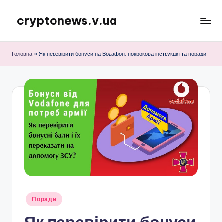
cryptonews.v.ua
Перейти
до
Актуальні
вмісту
новини
Головна
»
Як перевірити бонуси на Водафон: покрокова інструкція та поради
криптовалют,
аналітика,
курси,
прогнози
та
гайди.
Опубліковано
Поради
у
Як перевірити бонуси