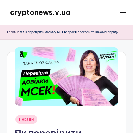
cryptonews.v.ua
Перейти
до
Актуальні
вмісту
новини
Головна
»
Як перевірити довідку МСЕК: прості способи та важливі поради
криптовалют,
аналітика,
курси,
прогнози
та
гайди.
Опубліковано
Поради
у
Як перевірити