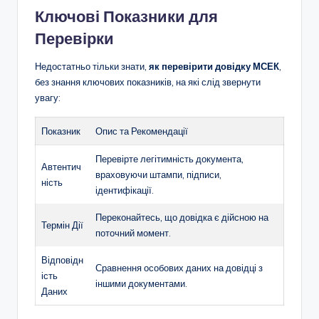
Ключові Показники для
Перевірки
Недостатньо тільки знати,
як перевірити довідку МСЕК
,
без знання ключових показників, на які слід звернути
увагу:
Показник
Опис та Рекомендації
Перевірте легітимність документа,
Автентич
враховуючи штампи, підписи,
ність
ідентифікації.
Переконайтесь, що довідка є дійсною на
Термін Дії
поточний момент.
Відповідн
Сравнення особових даних на довідці з
ість
іншими документами.
Даних