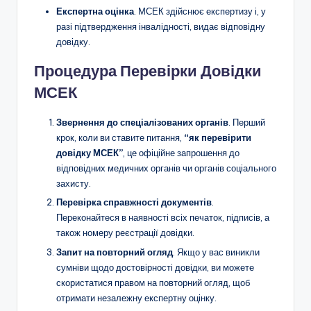
Експертна оцінка
. МСЕК здійснює експертизу і, у
разі підтвердження інвалідності, видає відповідну
довідку.
Процедура Перевірки Довідки
МСЕК
Звернення до спеціалізованих органів
. Перший
крок, коли ви ставите питання,
“як перевірити
довідку МСЕК”
, це офіційне запрошення до
відповідних медичних органів чи органів соціального
захисту.
Перевірка справжності документів
.
Переконайтеся в наявності всіх печаток, підписів, а
також номеру реєстрації довідки.
Запит на повторний огляд
. Якщо у вас виникли
сумніви щодо достовірності довідки, ви можете
скористатися правом на повторний огляд, щоб
отримати незалежну експертну оцінку.