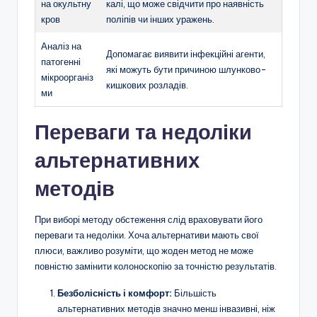
на окультну
калі, що може свідчити про наявність
кров
поліпів чи інших уражень.
Аналіз на
Допомагає виявити інфекційні агенти,
патогенні
які можуть бути причиною шлунково-
мікроорганіз
кишкових розладів.
ми
Переваги та недоліки
альтернативних
методів
При виборі методу обстеження слід враховувати його
переваги та недоліки. Хоча альтернативи мають свої
плюси, важливо розуміти, що жоден метод не може
повністю замінити колоноскопію за точністю результатів.
Безболісність і комфорт:
Більшість
альтернативних методів значно менш інвазивні, ніж