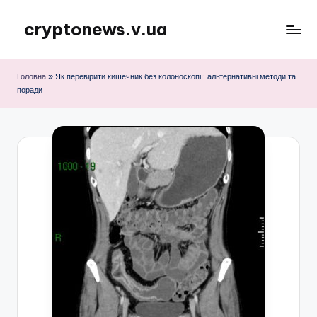
cryptonews.v.ua
Перейти
до
Актуальні
вмісту
новини
Головна
»
Як перевірити кишечник без колоноскопії: альтернативні методи та
криптовалют,
поради
аналітика,
курси,
прогнози
та
гайди.