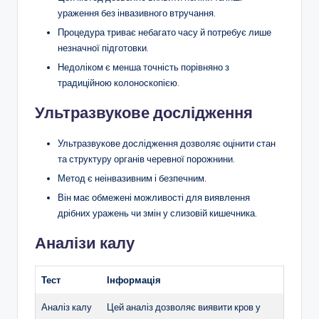
ураження без інвазивного втручання.
Процедура триває небагато часу й потребує лише
незначної підготовки.
Недоліком є менша точність порівняно з
традиційною колоноскопією.
Ультразвукове дослідження
Ультразвукове дослідження дозволяє оцінити стан
та структуру органів черевної порожнини.
Метод є неінвазивним і безпечним.
Він має обмежені можливості для виявлення
дрібних уражень чи змін у слизовій кишечника.
Аналізи калу
Тест
Інформація
Аналіз калу
Цей аналіз дозволяє виявити кров у