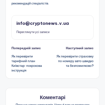
рекомендацій спеціалістів.
info@cryptonews.v.ua
Переглянути усі записи
Навігація
Попередній запис
Наступний запис
Як перевірити
Як перевірити страховку
по
тарифний план
по номеру авто швидко
Київстар: покрокова
та безпомилково?
запису
інструкція
Коментарі
Поки що немає коментарів. Чому б вам не розпочати