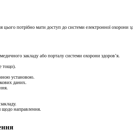
ля цього потрібно мати доступ до системи електронної охорони зд
 медичного закладу або порталу системи охорони здоров’я.
е тощо).
ичною установою.
ікових даних.
ння.
закладу.
ня щодо направлення.
ення