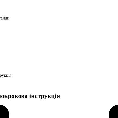
гайди.
рукція
покрокова інструкція