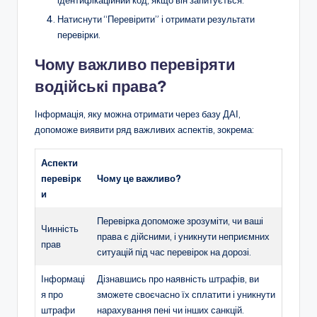
ідентифікаційний код, якщо він запитується.
Натиснути “Перевірити” і отримати результати
перевірки.
Чому важливо перевіряти
водійські права?
Інформація, яку можна отримати через базу ДАІ,
допоможе виявити ряд важливих аспектів, зокрема:
Аспекти
перевірк
Чому це важливо?
и
Перевірка допоможе зрозуміти, чи ваші
Чинність
права є дійсними, і уникнути неприємних
прав
ситуацій під час перевірок на дорозі.
Інформаці
Дізнавшись про наявність штрафів, ви
я про
зможете своєчасно їх сплатити і уникнути
штрафи
нарахування пені чи інших санкцій.