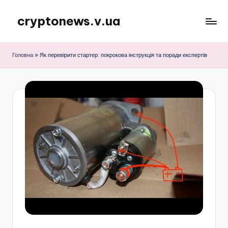
cryptonews.v.ua
Перейти
до
Актуальні
вмісту
новини
Головна
»
Як перевірити стартер: покрокова інструкція та поради експертів
криптовалют,
аналітика,
курси,
прогнози
та
гайди.