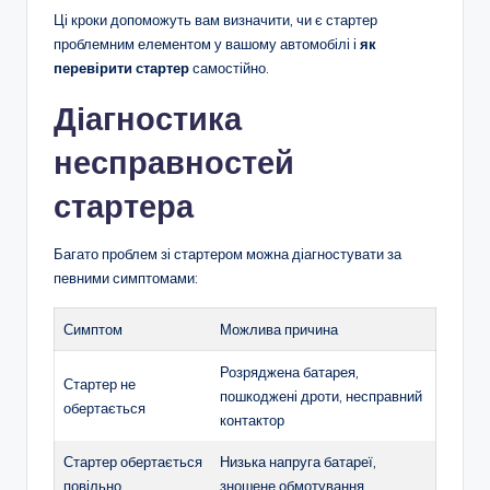
Ці кроки допоможуть вам визначити, чи є стартер
проблемним елементом у вашому автомобілі і
як
перевірити стартер
самостійно.
Діагностика
несправностей
стартера
Багато проблем зі стартером можна діагностувати за
певними симптомами:
Симптом
Можлива причина
Розряджена батарея,
Стартер не
пошкоджені дроти, несправний
обертається
контактор
Стартер обертається
Низька напруга батареї,
повільно
зношене обмотування