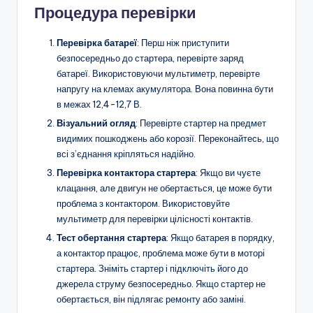
Процедура перевірки
Перевірка батареї
: Перш ніж приступити
безпосередньо до стартера, перевірте заряд
батареї. Використовуючи мультиметр, перевірте
напругу на клемах акумулятора. Вона повинна бути
в межах 12,4-12,7 В.
Візуальний огляд
: Перевірте стартер на предмет
видимих пошкоджень або корозії. Переконайтесь, що
всі з’єднання кріпляться надійно.
Перевірка контактора стартера
: Якщо ви чуєте
клацання, але двигун не обертається, це може бути
проблема з контактором. Використовуйте
мультиметр для перевірки цілісності контактів.
Тест обертання стартера
: Якщо батарея в порядку,
а контактор працює, проблема може бути в моторі
стартера. Зніміть стартер і підключіть його до
джерела струму безпосередньо. Якщо стартер не
обертається, він підлягає ремонту або заміні.