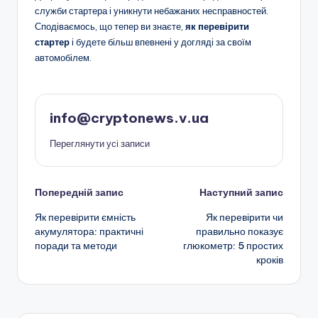
служби стартера і уникнути небажаних несправностей.
Сподіваємось, що тепер ви знаєте,
як перевірити
стартер
і будете більш впевнені у догляді за своїм
автомобілем.
info@cryptonews.v.ua
Переглянути усі записи
Навігація
Попередній запис
Наступний запис
Як перевірити ємність
Як перевірити чи
по
акумулятора: практичні
правильно показує
поради та методи
глюкометр: 5 простих
запису
кроків