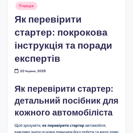
Опубліковано
Поради
у
Як перевірити
стартер: покрокова
інструкція та поради
експертів
22 Червня, 2025
Як перевірити стартер:
детальний посібник для
кожного автомобіліста
Щоб зрозуміти,
як перевірити стартер
автомобіля,
важливо знати основні принципи його роботи та мати деякі