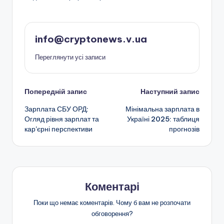
info@cryptonews.v.ua
Переглянути усі записи
Навігація
Попередній запис
Наступний запис
Зарплата СБУ ОРД:
Мінімальна зарплата в
по
Огляд рівня зарплат та
Україні 2025: таблиця
кар’єрні перспективи
прогнозів
запису
Коментарі
Поки що немає коментарів. Чому б вам не розпочати
обговорення?