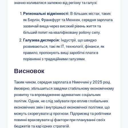
значно коливатися залежно від регіону та галузі:
Региональні відмінності:
В більших містах, таких
як Берлін, Франкфурт та Мюнхен, середня зарплата
зазвичай вища через високий рівень життя та
більший попит на кваліфіковану робочу силу.
Галузева дисперсія:
Індустрії, що швидко
розвиваються, такі як IT, технології, фінанси, як
правило, пропонують вищі заробітні плати в
порівнянні з традиційними галузями.
Висновок
Таким чином, середня зарплата в Німеччині у 2025 році,
ймовірно, збільшиться завдяки стабільному економічному
розвитку та впровадженню адекватних соціальних
політик. Однак, не слід забувати про вплив глобальних
економічних змін і внутрішньої економічної політики, що
можуть скорегувати ці прогнози. Підприємці та робітники
повинні враховувати ці фактори при плануванні своїх
бюджетів та кар’єрних стратегій.