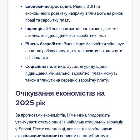
Економічне зростання:
Рівень ВВП та
економічного розвитку напряму впливають на ринок
праці та заробітну плату.
Інфляція:
Збільшення загального рівня цін може
викликати відповідний ріст заробітних плат.
Рівень безробіття:
Зменшення безробіття збільшує
попит на робочу силу, що може позитивно вплинути
на зарплати.
Соціальна політика:
Зусилля уряду щодо
підвищення мінімальної заробітної плати можуть
також вплинути на середню заробітну плату.
Очікування економістів на
2025 рік
За прогнозами економістів, Німеччина продовжить
утримувати статус однієї з найбільш стабільних економік
у Європі. Проте складнощі, пов’язані з глобальними
економічними змінами і впливом пандемії, можуть