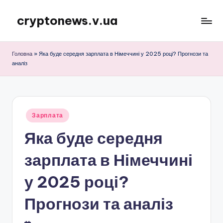
cryptonews.v.ua
Перейти
до
Актуальні
вмісту
новини
Головна
»
Яка буде середня зарплата в Німеччині у 2025 році? Прогнози та
криптовалют,
аналіз
аналітика,
курси,
прогнози
та
Опубліковано
Зарплата
гайди.
у
Яка буде середня
зарплата в Німеччині
у 2025 році?
Прогнози та аналіз