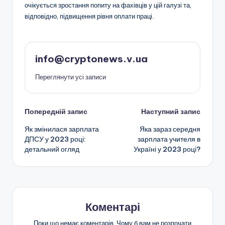
очікується зростання попиту на фахівців у цій галузі та,
відповідно, підвищення рівня оплати праці.
info@cryptonews.v.ua
Переглянути усі записи
Навігація
Попередній запис
Наступний запис
Як змінилася зарплата
Яка зараз середня
по
ДПСУ у 2023 році:
зарплата учителя в
детальний огляд
Україні у 2023 році?
запису
Коментарі
Поки що немає коментарів. Чому б вам не розпочати