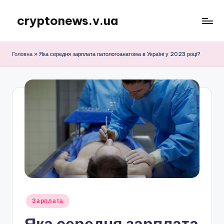
cryptonews.v.ua
Перейти
до
Актуальні
вмісту
новини
Головна
»
Яка середня зарплата патологоанатома в Україні у 2023 році?
криптовалют,
аналітика,
курси,
прогнози
та
гайди.
Опубліковано
Зарплата
у
Яка середня зарплата