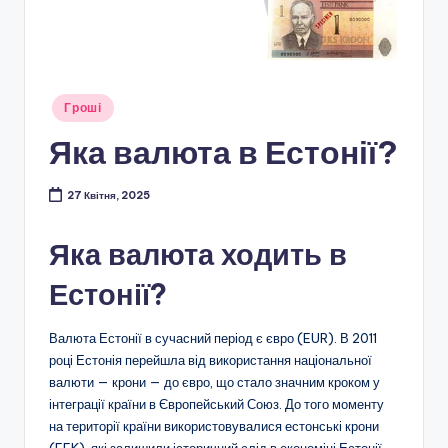
Опубліковано
Гроші
у
Яка валюта в Естонії?
27 Квітня, 2025
Яка валюта ходить в
Естонії?
Валюта Естонії в сучасний період є євро (EUR). В 2011
році Естонія перейшла від використання національної
валюти — крони — до євро, що стало значним кроком у
інтеграції країни в Європейський Союз. До того моменту
на території країни використовувалися естонські крони
(EEK), які залишили історичний слід в економіці Естонії.