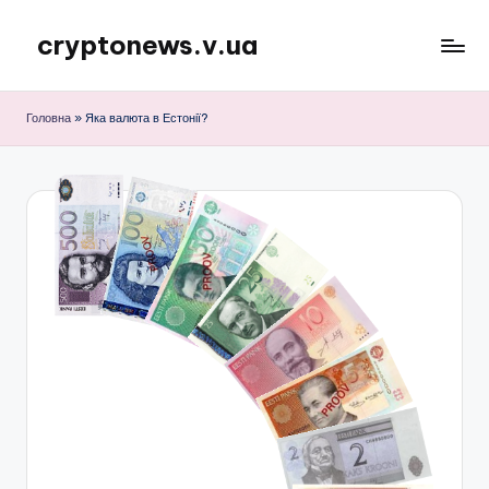
cryptonews.v.ua
Перейти
до
Актуальні
вмісту
новини
Головна
»
Яка валюта в Естонії?
криптовалют,
аналітика,
курси,
прогнози
та
гайди.