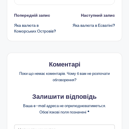
Навігація
Попередній запис
Наступний запис
Яка валюта в
Яка валюта в Есватіні?
по
Коморських Островів?
запису
Коментарі
Поки що немає коментарів. Чому б вам не розпочати
обговорення?
Залишити відповідь
Ваша e-mail адреса не оприлюднюватиметься.
Обов’язкові поля позначені
*