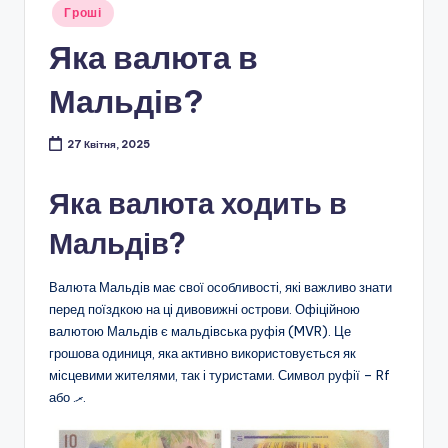
Опубліковано
Гроші
у
Яка валюта в
Мальдів?
27 Квітня, 2025
Яка валюта ходить в
Мальдів?
Валюта Мальдів має свої особливості, які важливо знати
перед поїздкою на ці дивовижні острови. Офіційною
валютою Мальдів є мальдівська руфія (MVR). Це
грошова одиниця, яка активно використовується як
місцевими жителями, так і туристами. Символ руфії – Rf
або .ރ.