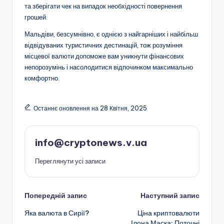
та зберігати чек на випадок необхідності повернення
грошей.
Мальдіви, безсумнівно, є однією з найгарніших і найбільш
відвідуваних туристичних дестинацій, тож розуміння
місцевої валюти допоможе вам уникнути фінансових
непорозумінь і насолодитися відпочинком максимально
комфортно.
Останнє оновлення на 28 Квітня, 2025
info@cryptonews.v.ua
Переглянути усі записи
Навігація
Попередній запис
Наступний запис
Яка валюта в Сирії?
Ціна криптовалюти
по
Ілона Маска: Поточні