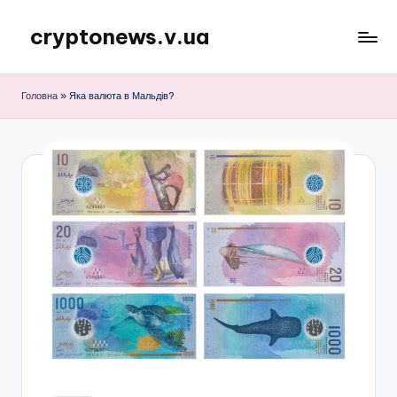
cryptonews.v.ua
Перейти
до
Актуальні
вмісту
новини
Головна
»
Яка валюта в Мальдів?
криптовалют,
аналітика,
курси,
прогнози
та
гайди.