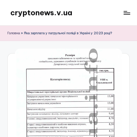
cryptonews.v.ua
Перейти
до
Актуальні
вмісту
новини
Головна
»
Яка зарплата у патрульної поліції в Україні у 2023 році?
криптовалют,
аналітика,
курси,
прогнози
та
гайди.