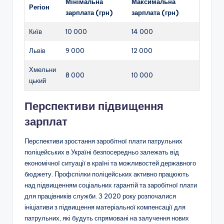
Мінімальна
Максимальна
Регіон
зарплата (грн)
зарплата (грн)
Київ
10 000
14 000
Львів
9 000
12 000
Хмельни
8 000
10 000
цький
Перспективи підвищення
зарплат
Перспективи зростання заробітної плати патрульних
поліцейських в Україні безпосередньо залежать від
економічної ситуації в країні та можливостей державного
бюджету. Профспілки поліцейських активно працюють
над підвищенням соціальних гарантій та заробітної плати
для працівників служби. З 2020 року розпочалися
ініціативи з підвищення матеріальної компенсації для
патрульних, які будуть спрямовані на залучення нових