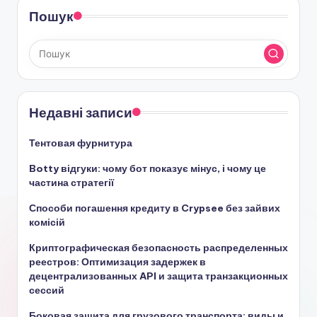
Пошук
Недавні записи
Тентовая фурнитура
Botty відгуки: чому бот показує мінус, і чому це
частина стратегії
Способи погашення кредиту в Crypsee без зайвих
комісій
Криптографическая безопасность распределенных
реестров: Оптимизация задержек в
децентрализованных API и защита транзакционных
сессий
Боковая защита для грузового транспорта: виды и