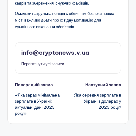
кадрів та збереження існуючих фахівців.
Оскільки патрульна поліція є обличчям безпеки наших
міст, важливо дбати про їх гідну мотивацію для
сумлінного виконання обов’язків.
info@cryptonews.v.ua
Переглянути усі записи
Навігація
Попередній запис
Наступний запис
«Яка зараз мінімальна
Яка середня зарплата в
по
зарплата в Україні:
Україні в доларах у
актуальні дані 2023
2023 році?
запису
року»